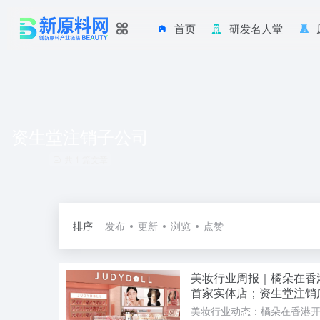
首页
研发名人堂
资生堂注销子公司
共 1 篇文章
排序
发布
更新
浏览
点赞
美妆行业周报｜橘朵在香
首家实体店；资生堂注销
公司；可丽金首发国内最