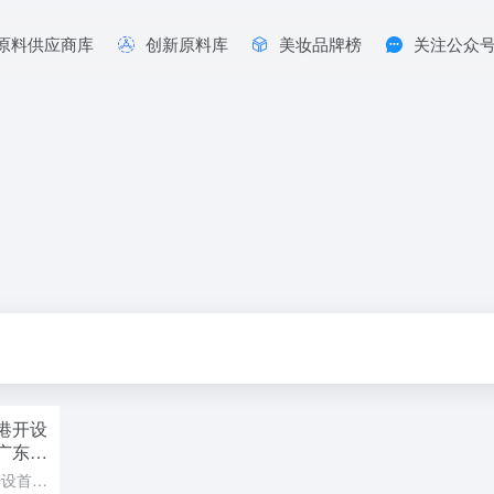
原料供应商库
创新原料库
美妆品牌榜
关注公众
港开设
广东子
长序列
美妆行业动态：橘朵在香港开设首家实体店，拓展海外市场；资生堂注销广东子公司，调整在华业务布局；可丽金首发国内最长序列胶原针，引领再生美学。此外，宝洁19年高管转投欧莱雅，屈臣氏与巴黎欧莱雅联合研发产品...