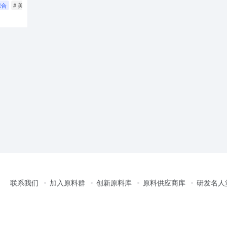
综合
# 美妆行业周报
# 可丽金胶原针
# 橘朵香港首店
联系我们
加入原料群
创新原料库
原料供应商库
研发名人