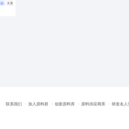
综合
# 奥雪
# 铂润生物
# 原料产业动态
联系我们
加入原料群
创新原料库
原料供应商库
研发名人