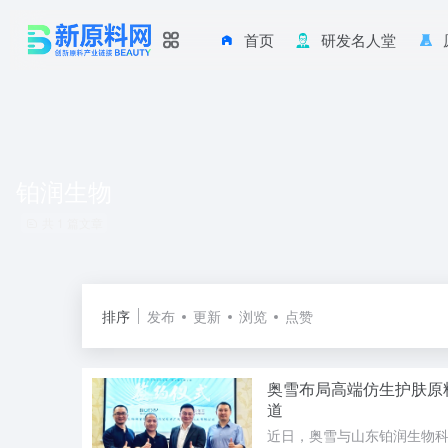
首页
研发名人堂
铂润生物
共 1 篇文章
排序
发布
更新
浏览
点赞
奥雪布局高端仿生护肤原
道