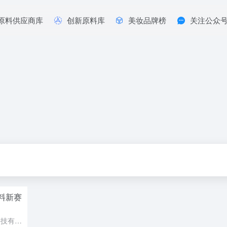
原料供应商库
创新原料库
美妆品牌榜
关注公众
料新赛
近日，奥雪与山东铂润生物科技有限公司正式缔结独家战略合作，奥雪成为 BIOEXY®PMB 聚季铵盐-51系列产品的全国总代理。 三种分子量规格——M30、M60、M90——源自铂润独有的聚合工艺，以低...