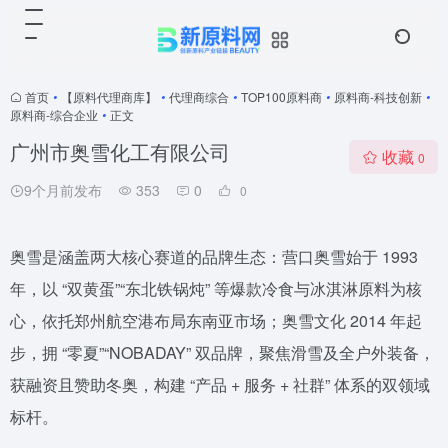
首页
•
【原料代理商库】
•
代理商综合
•
TOP100原料商
•
原料商-科技创新
•
原料商-综合企业
•
正文
广州市奥雪化工有限公司
收藏
0
9个月前发布
353
0
0
奥雪是涵盖两大核心赛道的品牌生态：营口奥雪始于 1993
年，以 “双黄蛋”“东北铁锅炖” 等爆款冷食与冰淇淋原料为核
心，依托郑州航空港布局东南亚市场；奥雪文化 2014 年起
步，拥 “零夏”“NOBADAY” 双品牌，聚焦滑雪及全户外装备，
获融资且赞助冬奥，构建 “产品 + 服务 + 社群” 体系的双领域
标杆。