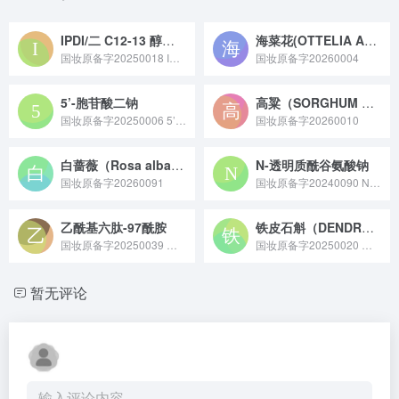
IPDI/二 C12-13 醇酒石酸酯/双-羟乙氧丙基聚二甲基硅氧烷共聚物
海菜花(OTTELIA ACUMINATA)提取物
国妆原备字20250018 IPDI / 二 C12-13 醇酒石酸酯 / 双 - 羟乙氧丙基聚二甲基硅氧烷共聚物是莹特丽股份公司于 2025 年 2 月 18 日备案（备案号：国妆原备字 20250018）的化妆品新原料，目前相关技术要求尚未披露。
国妆原备字20260004
5’-胞苷酸二钠
高粱（SORGHUM BICOLOR）籽提取物
国妆原备字20250006 5’- 胞苷酸二钠原料是一种主要通过微生物发酵或化学合成制备，呈白色结晶性粉末状，具有增鲜调味功能的核苷酸类食品添加剂原料。
国妆原备字20260010
白蔷薇（Rosa alba）花水
N-透明质酰谷氨酸钠
国妆原备字20260091
国妆原备字20240090 N - 透明质酰谷氨酸钠原料是一种由透明质酸与谷氨酸通过化学修饰结合形成，兼具保湿性与皮肤亲和性的水溶性小分子化合物原料，常作为保湿成分应用于护肤品等领域。
乙酰基六肽-97酰胺
铁皮石斛（DENDROBIUM OFFICINALE）培养物
国妆原备字20250039 乙酰基六肽 - 97 酰胺是一种经过乙酰化修饰的六肽类活性原料，可通过作用于皮肤相关机制改善肌肤弹性与纹路问题，常作为抗老修护类功效成分应用于高端化妆品领域。
国妆原备字20250020 铁皮石斛（DENDROBIUM OFFICINALE）培养物原料是通过植物组织培养技术培育铁皮石斛获得，富含多糖、生物碱等活性成分，具备舒缓、修护特性，常作为皮肤调理剂应用于化妆品领域的天然原料。
暂无评论