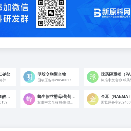
二钠盐
明胶交联聚合物
标准中文名称 吡咯并喹啉醌二钠盐 备案号 国妆原备字2023...
国妆原备字20240017
3-甘油基抗坏血酸戊醚
蜂生假丝酵母/葡萄糖/扁核木油发酵产物
139
标准中文名称 蜂生假丝酵母/葡萄糖/扁核木油发酵产物 备案号...
国妆原备字202400