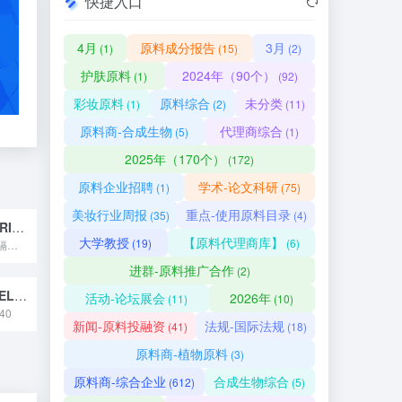
快捷入口
4月
原料成分报告
3月
(1)
(15)
(2)
护肤原料
2024年（90个）
(1)
(92)
彩妆原料
原料综合
未分类
(1)
(2)
(11)
原料商-合成生物
代理商综合
(5)
(1)
2025年（170个）
(172)
原料企业招聘
学术-论文科研
(1)
(75)
美妆行业周报
重点-使用原料目录
(35)
(4)
球药隔重楼（PARIS FARGESII）根茎提取物
大学教授
【原料代理商库】
(19)
(6)
标准中文名称 球药隔重楼（PARIS FARGESII）根茎...
进群-原料推广合作
(2)
金耳（NAEMATELIA AURANTIALBA）子实体提取物
活动-论坛展会
2026年
(11)
(10)
40
新闻-原料投融资
法规-国际法规
(41)
(18)
原料商-植物原料
(3)
原料商-综合企业
合成生物综合
(612)
(5)