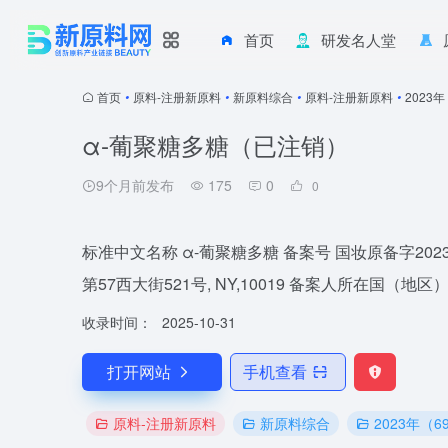
首页
研发名人堂
首页
•
原料-注册新原料
•
新原料综合
•
原料-注册新原料
•
2023
α-葡聚糖多糖（已注销）
9个月前发布
175
0
0
标准中文名称 α-葡聚糖多糖 备案号 国妆原备字20230012 
第57西大街521号, NY,10019 备案人所在国（地
收录时间：
2025-10-31
打开网站
手机查看
原料-注册新原料
新原料综合
2023年（6