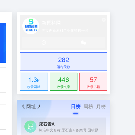
新原料网
美妆创新原料产业化链接平台
282
运行天数
1.3
446
57
K
收录网址
收录文章
收录书籍
网址
日榜
周榜
月榜
尿石素A
标准中文名称 尿石素A 备案号 国妆原备字20230036 ...