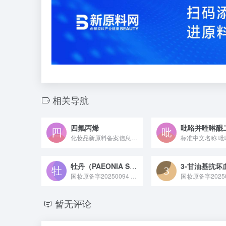
相关导航
四氟丙烯
吡咯并喹啉醌
化妆品新原料备案信息 ——“国妆原备字20210005”基本...
牡丹（PAEONIA SUFFRUTICOSA）愈伤组织提取物
国妆原备字20250094 牡丹愈伤组织提取物是通过现代植物组织培养技术从牡丹愈伤组织中提取的活性原料，富含黄酮、多酚等抗氧化成分，具备清除自由基、舒缓皮肤的特性，常作为抗初老或修护类功效成分应用于护肤品中。
国妆原备字20250
暂无评论