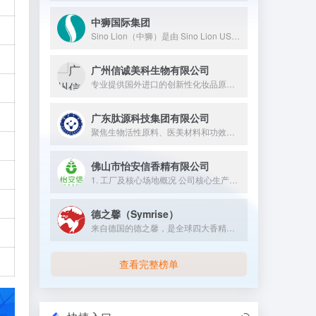
中狮国际集团
Sino Lion（中狮）是由 Sino Lion USA、南京华狮新材料有限公司、上海中狮科技发展有限公司等企业组成，属于中狮国际集团，1993 年在美国纽约州成立，1998 年在中国成立分部，专注于利用绿色化学和生物技术，开发、制造和销售天然表面活性剂、天然防腐剂、氨基酸螯合剂等高品质绿色化学品、功能性成分和生物活性成分，服务于化妆品、个人护理、健康食品等行业的高科技导向型企业。
广州信诚美科生物有限公司
专业提供国外进口的创新性化妆品原料；我们可提供：1）个性化的...
广东肽源科技集团有限公司
聚焦生物活性原料、医美材料和功效护肤品的高科技企业。
佛山市怡安信香精有限公司
1. 工厂及核心场地概况 公司核心生产与研发基地坐落于佛山市...
德之馨（Symrise）
来自德国的德之馨，是全球四大香精香料企业之一，其年销售额庞大...
查看完整榜单