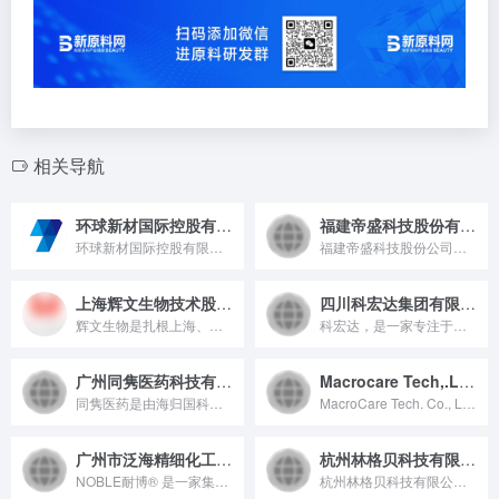
相关导航
环球新材国际控股有限公司
福建帝盛科技股份有限公司
环球新材国际控股有限公司是一家总部位于柳州市，股票代码为06616.HK的国家级高新技术企业，其前身为 2011 年成立的广西七色珠光效应材料有限公司，专注于表面性能材料及珠光材料制造，通过 “研发创新 + 跨国并购” 双轮驱动，已形成涵盖广西、浙江、韩国、德国、美国、日本等全球重点区域的产业布局，产品广泛应用于汽车、化妆品、消费电子等战略新兴行业，出口至全球 150 多个国家和地区。
福建帝盛科技股份公司是一家专注于各种紫外线吸收剂和受阻胺光稳...
上海辉文生物技术股份有限公司
四川科宏达集团有限责任公司
辉文生物是扎根上海、聚焦生物提取领域的国家高新技术企业，以 “低温酶解 + 膜分离” 等技术实现银耳多糖（纯度 98%+）等功能原料量产（年加工原料超 5000 吨），提供成品代工与全链方案，服务宝洁、SK-II 等客户并出口多国，从原料商成长为全球生物功能原料解决方案服务商。
科宏达，是一家专注于特种、绿色表面活性剂研发、生产与销售的高...
广州同隽医药科技有限公司
Macrocare Tech,.Ltd.
同隽医药是由海归国科研人员创办的国家高新技术企业。以制药的严谨理念和科学技术开发化妆品原材料，专注于美容多肽和特色功效活性物的创新与应用。主要产品有：抗衰祛皱、美白抗氧化、抗敏舒缓、杀菌祛屑四大类，自主研发的创新专利技术EMPHASES®多肽技术，实现自动化合成，保证品质与功效，助力品牌造强“芯”！
MacroCare Tech. Co., Ltd. 成⽴于2...
广州市泛海精细化工有限公司
杭州林格贝科技有限公司
NOBLE耐博® 是一家集研发、生产、销售 和服务化妆品功效...
杭州林格贝科技有限公司坐落于素有“天堂”美誉的杭州，是一家专...