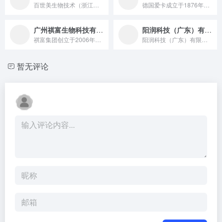
百世美生物技术（浙江）有限公司是一家以合成生物技术、基因工程...
德国爱卡成立于1876年，是世界领先的金属颜料和珠光颜料供应...
广州祺富生物科技有限公司
阳润科技（广东）有限公司
祺富集团创立于2006年，专注有机硅系列产品的研发、生产、应用及销售。工厂已通过ISO9001国际质量管理体系认证和ISO14001环境管理体系认证，是国家高新技术企业，研发中心有两名博士生导师；拥有头发梳理仪、粒度分析仪等设备；目前拥有授权专利14项；集团成立汇集研发中心，专注为客户提供技术服务。
阳润科技（广东）有限公司，是一家化妆品原料研发与生产、销售一...
暂无评论