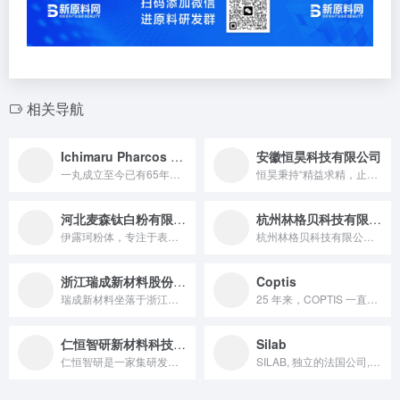
相关导航
Ichimaru Pharcos Co., Ltd
安徽恒昊科技有限公司
一丸成立至今已有65年，是研发型的供应商。一丸不断研究护肤新...
恒昊秉持“精益求精，止于至善”理念，专注化妆品粉体研发、生产。二十年来，恒昊技术团队凭借在化妆品粉体研发、生产方面深厚积累，通过独特的“湿磨、提纯、分级、活化”技术，生产“晶莹透明、丝般柔润”云母、绢云母、滑石、氮化硼、＂替代滑石＂云母粉。自主研发生产的球形多孔中空硅粉、弹性粉，受到市场高度赞誉
河北麦森钛白粉有限公司
杭州林格贝科技有限公司
伊露珂粉体，专注于表面处理粉体原料的开发、生产和应用！我们专...
杭州林格贝科技有限公司坐落于素有“天堂”美誉的杭州，是一家专...
浙江瑞成新材料股份有限公司
Coptis
瑞成新材料坐落于浙江省温州市，是一家集珠光颜料及化妆品生产...
25 年来，COPTIS 一直为化妆品研发提供先进的技术解决...
仁恒智研新材料科技（广东）有限公司
Silab
仁恒智研是一家集研发、生产、销售于一体的高端医美原料智造企业...
SILAB, 独立的法国公司, 精选并浓缩最好的自然原材料向...