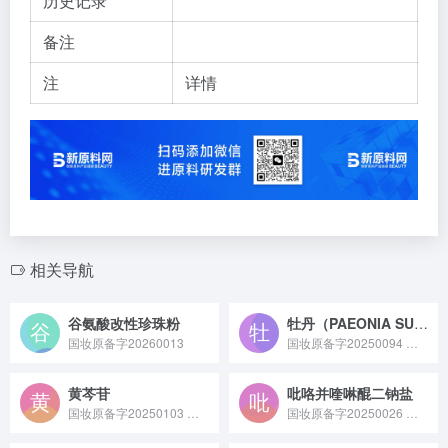
历史记录
备注
注
详情
相关导航
谷氨酸改性珍珠粉
牡丹（PAEONIA SUFFRUTICOSA）愈伤组织提取物
国妆原备字20260013
国妆原备字20250094 牡丹愈伤组织提取物是通过现代植物组织培养技术从牡丹愈伤组织中提取的活性原料，富含黄酮、多酚等抗氧化成分，具备清除自由基、舒缓皮肤的特性，常作为抗初老或修护类功效成分应用于护肤品中。
黄芩苷
吡咯并喹啉醌二钠盐
国妆原备字20250103 黄芩苷是从唇形科植物黄芩的干燥根中提取的黄酮类活性成分，在化妆品领域具有抗炎舒缓、抗氧化的作用，常用于敏感肌修护或抗初老产品；在医药领域也可用于相关炎症性疾病的辅助治疗研究，已被收录于《中国药典》。
国妆原备字20250026 吡咯并喹啉醌二钠盐（PQQ 二钠盐）是一种具有强抗氧化性的活性成分，可通过微生物发酵制备，能参与细胞能量代谢、促进皮肤修护，常作为功效成分应用于化妆品或膳食补充剂领域。