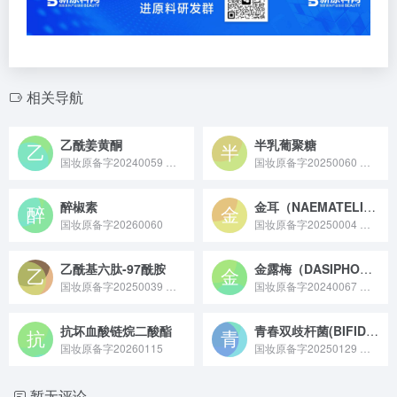
相关导航
乙酰姜黄酮
半乳葡聚糖
国妆原备字20240059 乙酰姜黄酮原料是从姜科植物中提取或经化学合成得到的姜黄酮衍生物，具有抗氧化、抗炎及一定的皮肤舒缓特性，常用于化妆品、保健食品领域作为功效性原料。
国妆原备字20250060 半乳葡聚糖是一种由半乳糖和葡萄糖组成的天然多糖，多从植物（如燕麦、枸杞）或微生物中提取，在化妆品中可形成保湿膜锁水、舒缓皮肤刺激，在食品领域常作为增稠剂或膳食纤维，还可用于医药领域作为药物载体。
醉椒素
金耳（NAEMATELIA AURANTIALBA）子实体提取物
国妆原备字20260060
国妆原备字20250004 金耳（NAEMATELIA AURANTIALBA）子实体提取物原料是从金耳子实体中经提取纯化工艺获取，富含多糖、氨基酸等活性成分的天然真菌来源提取物原料。
乙酰基六肽-97酰胺
金露梅（DASIPHORA FRUTICOSA）提取物
国妆原备字20250039 乙酰基六肽 - 97 酰胺是一种经过乙酰化修饰的六肽类活性原料，可通过作用于皮肤相关机制改善肌肤弹性与纹路问题，常作为抗老修护类功效成分应用于高端化妆品领域。
国妆原备字20240067 金露梅（DASIPHORA FRUTICOSA）提取物原料是从蔷薇科委陵菜属植物金露梅中提取得到，富含黄酮、多酚等活性成分，具有抗氧化、舒缓及保湿特性，常用于化妆品、保健食品领域作为功效性原料。
抗坏血酸链烷二酸酯
青春双歧杆菌(BIFIDOBACTERIUM ADOLESCENTIS)/牛乳粉发酵产物滤液
国妆原备字20260115
国妆原备字20250129 青春双歧杆菌 / 牛乳粉发酵产物滤液是青春双歧杆菌与牛乳粉共同发酵后得到的活性滤液，富含小分子肽、氨基酸、维生素及益生菌代谢产物，核心功效是调节皮肤微生态平衡、增强皮肤抵抗力，同时兼具保湿与舒缓作用，常作为 “微生态护肤” 成分应用于敏感肌、油痘肌护肤品或日常维稳类精华、乳液中。
暂无评论