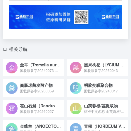
相关导航
金耳（Tremella aurantialba）子实体提取物
黑果枸杞（LYCIUM RUTHENICUM）果提取物
国妆原备字20240073 金耳（Tremella aurantialba）子实体提取物原料是从金耳真菌子实体中提取得到，富含多糖、氨基酸等活性成分，具有强保湿、抗氧化及舒缓修护特性，常用于化妆品、保健食品领域作为功效性原料。
国妆原备字20260043
粪肠球菌发酵产物
明胶交联聚合物
国妆原备字20260059
国妆原备字20240017
霍山石斛（Dendrobium huoshanense）茎提取物
山芙蓉根/茎提取物（取消备案）
国妆原备字20260027
标准中文名称 山芙蓉根/茎提取物 备案号 国妆原备字20...
金线兰（ANOECTOCHILUS ROXBURGHII）提取物
青稞（HORDEUM VULGARE VAR. COELESTE）籽提取物