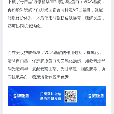
下械字号产品“速修精华”重组贻贝粘蛋白＋VC乙基醚，
再如瑷科缦旗下白月光面霜含高稳定VC乙基醚，复配
脂质修护体系，术后使用能强韧皮肤屏障、缓解炎症，
还可协同抗老淡纹。
而在美妆护肤领域，VC乙基醚的作用包括：抗氧化，
清除自由基，保护胶原蛋白免受氧化损伤，如薇诺娜舒
润光透精华，复配云南山茶、光甘草定、烟酰胺等，协
同抗氧美白，稳定淡化剥脱黑色素。