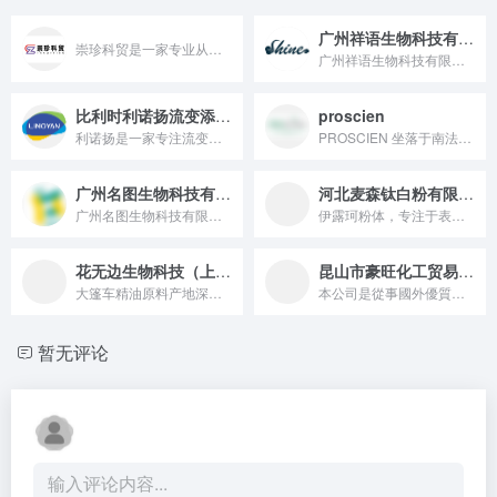
广州祥语生物科技有限公司
崇珍科贸是一家专业从事个人护理品原料推广和销售的公司。自成立...
广州祥语生物科技有限公司（详语生物）是扎根粤港澳大湾区，以代理埃肯有机硅、巴斯夫表面活性剂等国际高端原料为核心，兼具日化配方优化、生物基材料应用研发能力，为化妆品、家居清洁企业提供原料供应与定制技术方案的创新供应链服务商。
比利时利诺扬流变添加剂有限公司
proscien
利诺扬是一家专注流变调节科学的比利时企业，自诞生以来我们坚持...
PROSCIEN 坐落于南法风景秀丽、唯美浪漫的植物天堂普罗...
广州名图生物科技有限公司
河北麦森钛白粉有限公司
广州名图生物科技有限公司是一家结合化妆品技术研发和应用、个人...
伊露珂粉体，专注于表面处理粉体原料的开发、生产和应用！我们专...
花无边生物科技（上海）有限公司
昆山市豪旺化工贸易有限公司
大篷车精油原料产地深入全球30多个国家与70多个国际农场 致...
本公司是從事國外優質化工産品進口代理銷售的專業性公司，我公司...
暂无评论