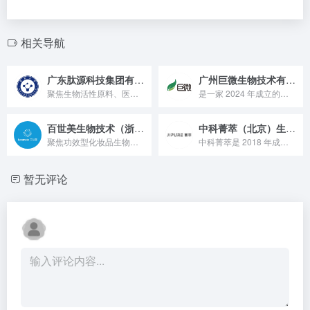
相关导航
广东肽源科技集团有限公司
广州巨微生物技术有限公司
聚焦生物活性原料、医美材料和功效护肤品的高科技企业。
是一家 2024 年成立的合成生物领域企业，由两大高校顶尖团队联合打造，成立首年便斩获多轮融资
百世美生物技术（浙江）有限公司
中科菁萃（北京）生物科技有限公司
聚焦功效型化妆品生物活性原料的高科技企业
中科菁萃是 2018 年成立于北京、获多轮融资的天然生物表面活性剂创新企业，聚焦无患子 / 油茶枯提取技术，服务贝泰妮、日本住友等海内外客户，深耕日化农业领域的绿色原料标杆。
暂无评论