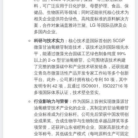
料，可广泛应用于日化护肤、母婴护理、食品、保
健品、生物医药等领域；同时还能依托核心技术为
相关企业提供符合绿色、高纯度标准的原料解决方
案，合作对象涵盖雅诗兰黛、LG 等国际品牌及众
多国内企业。
科研与技术实力
：核心技术是国际首创的 SCGP
微藻甘油葡糖苷制造技术，该技术达到国际领先水
平，能通过微藻光合固碳工艺绿色制备纯度 99%
以上的 2-α 型甘油葡糖苷。公司围绕该技术构建
了完整的微藻碳中和产业技术研发链条，还获批建
立青岛市微藻活性产品开发专家工作站等多个创新
平台。此外，公司累计拥有核心专利 50 项，其中
发明专利 42 项，且通过 ISO9001、ISO22716 等
多项国际体系认证，技术壁垒坚实。
行业影响力与荣誉
：作为国际上首例实现微藻源甘
油葡糖苷技术产业化的企业，其制定的甘油葡糖苷
企业标准成为行业标杆。公司先后荣获中国发明创
业成果奖、合成生物学与生物制造卓越品牌奖等多
项荣誉，还获评山东省瞪羚企业、国家高新技术企
业等称号。其低碳生产模式（每吨原料生产可固定