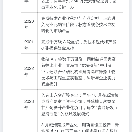
年
以上，同年拿到 350 万元天使轮投资，迈
出商业化关键一步
完成技术产业化落地与产品定型，正式进
2020
入商业化销售阶段，标志着核心技术成功
年
转化为市场产品
2021
完成千万级 A 轮融资，为技术迭代和产能
年
扩张提供资金支持
收获 A + 轮数千万融资，同时获评国家高
新技术企业、青岛市 “专精特新” 中小企
2022
业，还联合科研机构组建青岛市微藻生物
年
技术与工程重点实验室，科研与企业实力
双重提升
入选山东省瞪羚企业；同年 10 月在威海荣
2023
成成立两家全资子公司，并落地天然微藻
年
甘油葡糖苷产业化项目，确立 “青岛研发 +
威海制造” 的双城发展模式
8 月威海荣成产业化一期项目竣工投产；青
能所以 1000 万元将 11 项成果知识产权打