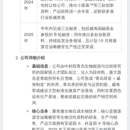
2024
包转让给公司；推出小藻盾™等三款创新
年
原料，产品矩阵进一步丰富，还斩获多项
行业权威奖项
半年内完成三次融资，包括威海国融基金
2025
参投的 B 轮融资；同年推出多款创新原
年
料，持续拓宽业务领域，且计划 10 月将微
藻甘油葡糖苷生产线迁至荣成
公司详细介绍
基础信息
：公司由中科院青岛生物能源与过程研究
所的国家级人才团队创立，法人为段仰凯，最大股
东是青能所所长吕雪峰。公司形成 “青岛研发 + 威
海制造” 的布局，青岛承担研发与运营职能，威海
荣成建设大型标准化微藻产业基地，同时在莱西也
设有生产基地，整体搭建起完善的研产销空间布
局。
核心业务
：聚焦微生物合成生物技术，核心是微藻
源甘油葡糖苷等生物活性原料的研发、生产与销
售。产品方面拥有安诺因 ®、科蓝因 ® 等核心原
料产品，2025 年又新增小藻盾™等三款创新原