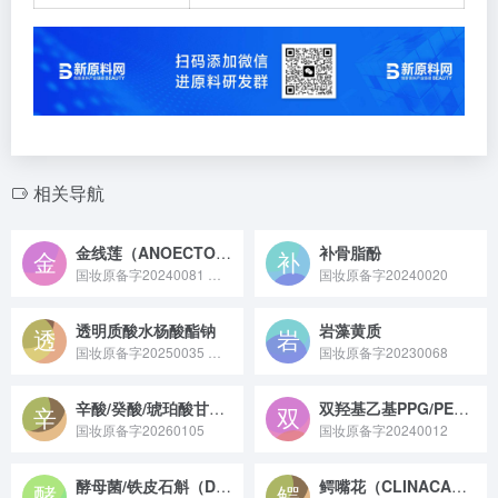
相关导航
金线莲（ANOECTOCHILUS ROXBURGHII）提取物
补骨脂酚
国妆原备字20240081 金线莲（ANOECTOCHILUS ROXBURGHII）提取物原料是从金线莲植株中经提取工艺获取，富含黄酮、多糖、氨基酸等活性成分的天然植物来源提取物原料。
国妆原备字20240020
透明质酸水杨酸酯钠
岩藻黄质
国妆原备字20250035 透明质酸水杨酸酯钠是华熙生物备案的一种化妆品新原料，它是由透明质酸或其盐与水杨酸酯合成的酯，具有水溶性好、低刺激性、性质温和等特点，能优化角质层，延长水杨酸在角质层的作用时效。
国妆原备字20230068
辛酸/癸酸/琥珀酸甘油三酯/氢化蓖麻油/IPDI 共聚物
双羟基乙基PPG/PEG-7/4二氰甲基噻吩偶氮甲苯胺三乙氧基硅丙基氨基甲酸酯
国妆原备字20260105
国妆原备字20240012
酵母菌/铁皮石斛（DENDROBIUM OFFICINALE）愈伤组织发酵产物滤液
鳄嘴花（CLINACANTHUS NUTANS）叶/茎提取物