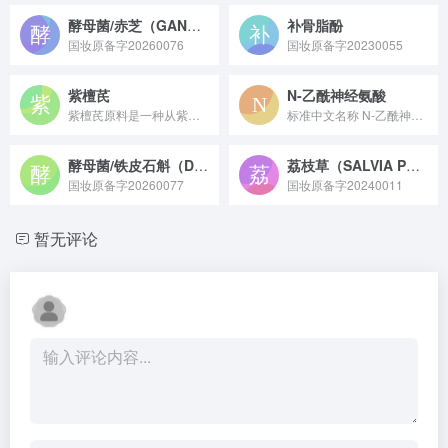
酵母菌/赤芝（GANODERMA LUCIDUM）发酵产物滤液
补骨脂酚
国妆原备字20260076
国妆原备字20230055
紫檀芪
N-乙酰神经氨酸
紫檀芪原料是一种从紫檀、蓝莓等植物中提取的天然多酚类化合物，具有强抗氧化性，还具备一定抗炎、保护神经的特性，常用于保健食品、化妆品及医药领域作为功效性原料。
标准中文名称 N-乙酰神经氨酸 备案号 国妆原备字202...
酵母菌/铁皮石斛（DENDROBIUM OFFICINALE）愈伤组织发酵产物滤液
荔枝草（SALVIA PLEBEIA）提取物
国妆原备字20260077
国妆原备字20240011
暂无评论