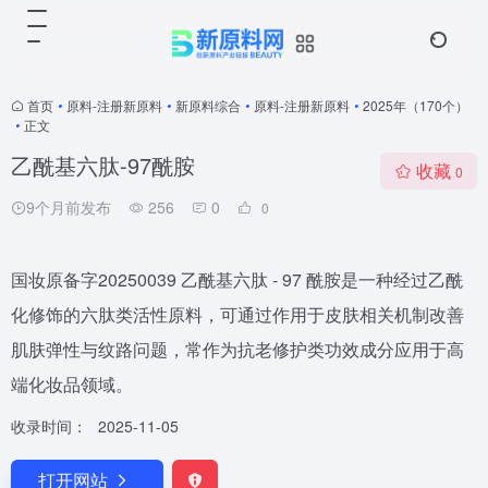
首页
•
原料-注册新原料
•
新原料综合
•
原料-注册新原料
•
2025年（170个）
•
正文
乙酰基六肽-97酰胺
收藏
0
9个月前发布
256
0
0
国妆原备字20250039 乙酰基六肽 - 97 酰胺是一种经过乙酰
化修饰的六肽类活性原料，可通过作用于皮肤相关机制改善
肌肤弹性与纹路问题，常作为抗老修护类功效成分应用于高
端化妆品领域。
收录时间：
2025-11-05
打开网站