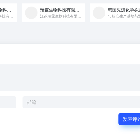
云浮顺天然生物科技有限公司
瑞霆生物科技有限公司
云浮顺天然生物科技有限公司，成立于2016年，公司坐落在云浮...
江苏瑞霆生物科技有限公司是一家成立于 2018 年 4 月 17 日，位于无锡新吴区，法定代表人杜养标，注册资本 3157.89 万元，依托江南大学陈坚院士创新团队，专注于化妆品生物活性物研发、生产与销售，拥有合成生物学和活性物包载两大核心技术平台，产品涵盖益生菌、植物发酵产物等的国家高新技术企业。
发表评