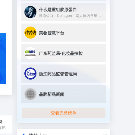
什么是重组胶原蛋白
胶原蛋白（Collagen）是人体内含量最丰富的蛋白质，约占全身蛋白质总量的25%~30%。它广泛存在于皮肤、骨骼、软骨、肌腱和血管等组织中，是维持这些组织结构与弹性的核心支架蛋白。 从分子结构上看，胶原蛋白具有独特的三股螺旋（Triple Helix）结构——三条α多肽链相互缠绕形成右手螺旋，再组装成超分子原纤维（Collagen Fibril）。这种整齐有序的氨基酸序列（富含甘氨酸-脯氨酸-羟脯氨酸三联体）是其高机械强度和生物活性的根本来源。
美妆智慧平台
广东药监局-化妆品抽检
浙江药品监督管理局
品牌新品新闻
查看完整榜单
广州乐茵香精香料有限公司
广州乐茵香精香料有限公司 源自2012年 深耕高品质香精领域...