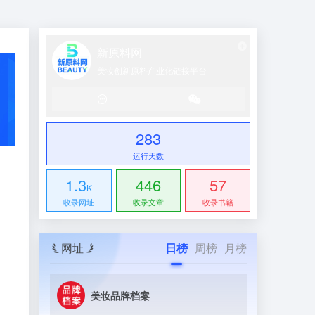
新原料网
美妆创新原料产业化链接平台
283
运行天数
1.3
446
57
K
收录网址
收录文章
收录书籍
网址
日榜
周榜
月榜
美妆品牌档案