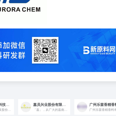
湖南康隆生物科技股份有限公司
嘉员兴业股份有限公司
湖南康隆生物科技股份有限公司是一家 2004 年成立，2017 年在新三板上市，专注于植物提取物及中草药有效成分分离、中药功能性复方研制，产品涵盖红景天提取物、天然色素等，畅销欧美等 50 多个国家和地区，与法国 Naturex 等国际知名公司有长期合作，2023 年出口销售额达 1.4 亿人民币的高科技企业。
「嘉」，从广大的嘉南平原诞生，象徵「美好」之意。 「员」，源...