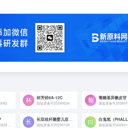
杯芳烃8A-12C
葡糖基异槲皮苷
062
国妆原备字20240034
国妆原备字202601
P
长双歧杆菌婴儿亚种/乳糖发酵溶胞产物
国妆原备字20250022 sh - 五肽 - 12 SP 是上海家化联合股份有限公司于 2025 年备案（备案号：国妆原备字 20250022）的化妆品新原料，作为含 5 个氨基酸残基的活性肽类成分，其核心作用为促进皮肤屏障相关蛋白合成，助力增强肌肤屏障功能。
国妆原备字20250100 长双歧杆菌婴儿亚种 / 乳糖发酵溶胞产物是法国科兰黎化妆品实验室于 2025 年 8 月 14 日完成备案的化妆品新原料，它是长双歧杆菌婴儿亚种发酵乳糖后经溶胞处理得到的产物，含有蛋白质、核酸、胞内酶等成分，具有抗氧化、抗光损伤、修复皮肤屏障等功效，适用于敏感肌修护、抗衰老及婴幼儿护理产品。
国妆原备字202601