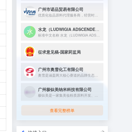
广州市诺品贸易有限公司
优质化妆品原料代理服务商，经营时间超过15年，年营业额过千万...
水龙（LUDWIGIA ADSCENDENS）提取物
标准中文名称 水龙（LUDWIGIA ADSCENDENS...
征求意见稿-国家药监局
广州市奥雪化工有限公司
奥雪是涵盖两大核心赛道的品牌生态：营口奥雪始于 1993 年，以 “双黄蛋”“东北铁锅炖” 等爆款冷食与冰淇淋原料为核心，依托郑州航空港布局东南亚市场；奥雪文化 2014 年起步，拥 “零夏”“NOBADAY” 双品牌，聚焦滑雪及全户外装备，获融资且赞助冬奥，构建 “产品 + 服务 + 社群” 体系的双领域标杆。
广州极钛美纳米科技有限公司
极钛美是一家集美妆粉质原料开发、生产及销售于一体的科技企业...
查看完整榜单