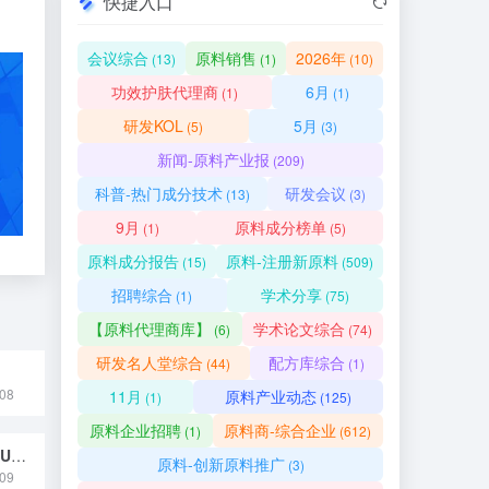
快捷入口
会议综合
原料销售
2026年
(13)
(1)
(10)
功效护肤代理商
6月
(1)
(1)
研发KOL
5月
(5)
(3)
新闻-原料产业报
(209)
科普-热门成分技术
研发会议
(13)
(3)
9月
原料成分榜单
(1)
(5)
原料成分报告
原料-注册新原料
(15)
(509)
招聘综合
学术分享
(1)
(75)
【原料代理商库】
学术论文综合
(6)
(74)
研发名人堂综合
配方库综合
(44)
(1)
08
11月
原料产业动态
(1)
(125)
原料企业招聘
原料商-综合企业
(1)
(612)
白鬼笔（PHALLUS IMPUDICUS）子实体提取物
原料-创新原料推广
(3)
09