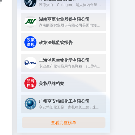
种
胶原蛋白（Collagen）是人体内含量最丰富的蛋白质，约占全身蛋白质总量的25%~30%。它广泛存在于皮肤、骨骼、软骨、肌腱和血管等组织中，是维持这些组织结构与弹性的核心支架蛋白。 从分子结构上看，胶原蛋白具有独特的三股螺旋（Triple Helix）结构——三条α多肽链相互缠绕形成右手螺旋，再组装成超分子原纤维（Collagen Fibril）。这种整齐有序的氨基酸序列（富含甘氨酸-脯氨酸-羟脯氨酸三联体）是其高机械强度和生物活性的根本来源。
湖南丽臣实业股份有限公司
湖南丽臣实业股份有限公司是国内知名的从事表面活性剂产品生产的...
政策法规监管报告
上海浦恩生物化学有限公司
专业生产化妆品用彩色颗粒，代理销售嘉法狮GATTEFOSSE...
美妆品牌档案
广州亨安精细化工有限公司
享安精细化工是一家扎根长三角 / 珠三角合规化工园区，专注电子化学品、医药中间体、特种助剂等高端精细化学品研发生产，通过多体系国际认证，为医药、电子、高端制造领域提供标准化产品与定制化 CDMO 服务，并出口全球的创新型精细化工企业。
查看完整榜单