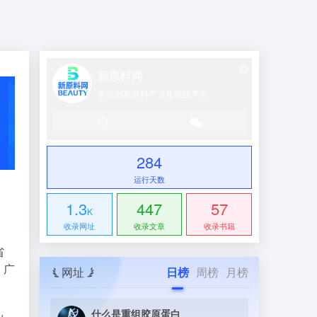
新原料网
美妆创新原料产业化链接平台
284
运行天数
1.3
447
57
K
收录网址
收录文章
收录书籍
省
、广
网址
日榜
周榜
月榜
什么是重组胶原蛋白