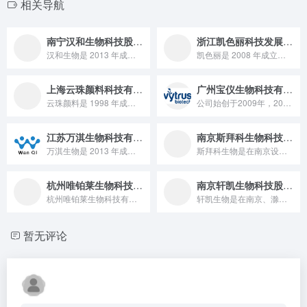
相关导航
南宁汉和生物科技股份有限公司
浙江凯色丽科技发展有限公司
汉和生物是 2013 年成立的国家级高新技术企业，以合成生物学为核心，坐拥 3 座细胞工厂与顶尖研发平台，实现 5-ALA 等生物基原料规模化量产，2024 年特肥行业销售额登顶，服务多领域海内外客户的行业领军者。
凯色丽是 2008 年成立、2017 年韩国 KOSDAQ 上市（股票代码 900310）的国家级专精特新 “小巨人” 企业，坐拥智能工厂与高能级研发平台，主打千余种效果颜料，服务汽车、美妆等多领域国际知名品牌的行业领军者。
上海云珠颜料科技有限公司
广州宝仪生物科技有限公司
云珠颜料是 1998 年成立的高新技术企业，专注效果颜料领域 26 年，拥有完整产品体系与定制化服务能力，产品覆盖化妆品、涂料等多领域，服务全球客户的行业品质标杆。
公司始创于2009年，2017年更名组建为广州宝仪生物科技有...
江苏万淇生物科技有限公司
南京斯拜科生物科技股份有限公司
万淇生物是 2013 年成立、新三板上市（代码 872845）的国家级高新技术企业，拥有苏皖两大生产基地，专注绿色环保型表面活性剂研发生产，产品涵盖八大系列百余个品种，服务海内外知名企业，是兼具绿色产能与技术创新的行业标杆。
斯拜科生物是在南京设研发总部、山东金乡建生产基地的高新技术企业，以 “定向合成 + 酶法催化” 等技术实现吡啶酮乙醇胺盐（1000 吨 / 年）等高端美妆原料 2000 吨级年产能，90% 产品出口欧美，服务欧莱雅、联合利华等客户，从精细化工企业成长为全球高端美妆活性成分解决方案服务商。
杭州唯铂莱生物科技有限公司
南京轩凯生物科技股份有限公司
杭州唯铂莱生物科技有限公司是一家 2015 年成立的，由美国犹他州立大学生物工程系终身教授占纪勋博士回国创办的，专注于合成生物学，集研发、生产、应用为一体，构建了 “唯铂莱智能生物乐高” 产业化平台，拥有超 37 项核心专利，产品涵盖美妆护肤、健康食品、生物制药等领域的国家级专精特新 “小巨人” 企业。
轩凯生物是在南京、滁州布局双基地、聚焦生物制造领域的高新技术企业，以国际首创的发酵工艺实现全球最大 γ- 聚谷氨酸产能（年超 8 万吨，市占超 60%），并提供微生物菌剂等产品与农业技术方案，服务云天化等客户且年助 1 亿亩农田增效，从科研转化企业成长为全球生物制造与生态农业解决方案服务商。
暂无评论