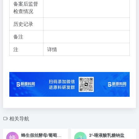
备案后监督
检查情况
历史记录
备注
注
详情
相关导航
蜂生假丝酵母/葡萄糖/扁核木油发酵产物
3′-唾液酸乳糖钠盐