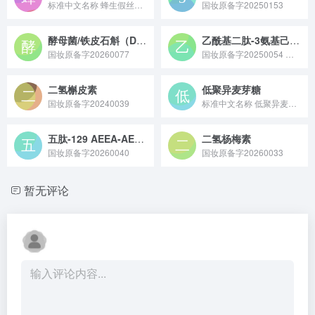
标准中文名称 蜂生假丝酵母/葡萄糖/扁核木油发酵产物 备案号...
国妆原备字20250153
酵母菌/铁皮石斛（DENDROBIUM OFFICINALE）愈伤组织发酵产物滤液
乙酰基二肽-3氨基己酸酯
国妆原备字20260077
国妆原备字20250054 乙酰基二肽 - 3 氨基己酸酯是一种经乙酰化修饰的二肽类活性原料，多通过化学合成制备，能作用于皮肤炎症相关通路，减轻泛红、刺痛等敏感问题，同时助力修护皮肤屏障，常作为舒缓修护成分应用于敏感肌或术后护理类化妆品。
二氢槲皮素
低聚异麦芽糖
国妆原备字20240039
标准中文名称 低聚异麦芽糖 备案号 国妆原备字2023005...
五肽-129 AEEA-AEEA 四肽-10
二氢杨梅素
国妆原备字20260040
国妆原备字20260033
暂无评论