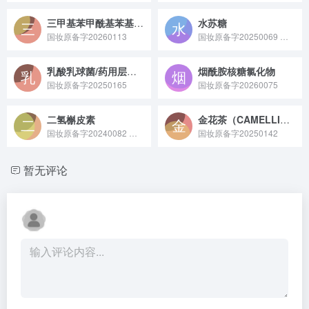
三甲基苯甲酰基苯基次膦酸乙酯
水苏糖
国妆原备字20260113
国妆原备字20250069 水苏糖是一种天然存在于水苏、地黄等植物中的功能性低聚糖，在食品领域常作为益生元调节肠道菌群，在化妆品领域可补水保湿、增强皮肤耐受性，还可用于保健品中发挥营养辅助作用。
乳酸乳球菌/药用层孔菌（FOMES OFFICINALIS）子实体发酵产物滤液
烟酰胺核糖氯化物
国妆原备字20250165
国妆原备字20260075
二氢槲皮素
金花茶（CAMELLIA PETELOTII）花提取物
国妆原备字20240082 二氢槲皮素原料是一种多从落叶松、花旗松等植物中提取分离，或经化学合成制得，富含黄酮类结构、具有抗氧化活性的白色至淡黄色粉末状天然或合成来源原料。
国妆原备字20250142
暂无评论