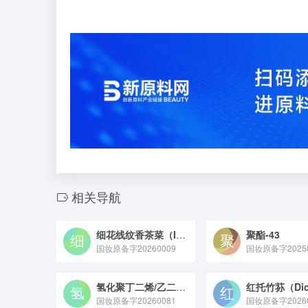
相关导航
细花线纹香茶菜（ISODON LOPHANTHOIDES）提取物
聚酯-43
国妆原备字20260009
氢化聚丁二烯/乙二醇/HDI 共聚物
国妆原备字20260081
国妆原备字20260