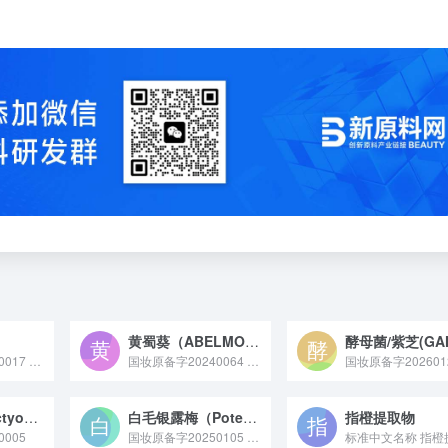
黄蜀葵（ABELMOSCHUS MANIHOT）花提取物
国妆原备字20250017 聚酯 - 43 是莹特丽股份公司于 2025 年 2 月 18 日备案（备案号：国妆原备字 20250017）的化妆品新原料，其 INCI 名称为 Polyester-43，PCPC 收录的作用为成膜剂、增粘剂 - 非水性。
国妆原备字20240064 黄蜀葵（ABELMOSCHUS MANIHOT）花提取物原料是从锦葵科黄蜀葵属植物的花中提取得到，富含黄酮、多糖等活性成分，具有保湿、舒缓及抗氧化特性，常用于化妆品、医药及保健食品领域作为功效性原料。
国妆原备字202601
红托竹荪（Dictyophora rubrovolvata）提取物
白毛银露梅（Potentilla glabra Lodd. var. mandshurica (Maxim.) Hand. -Mazz）提取物
指橙提取物
005
国妆原备字20250105 白毛银露梅提取物是从蔷薇科委陵菜属植物白毛银露梅的全株或特定部位提取的活性原料，富含黄酮、多酚等成分，具有抗氧化、舒缓皮肤敏感的特性，常作为修护或抗初老类功效成分应用于护肤品中，部分研究也显示其在抗炎方面有一定潜力。