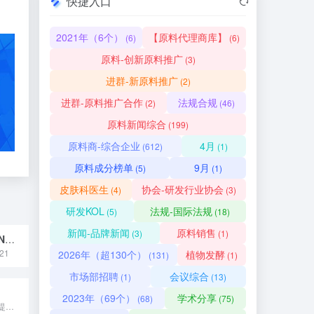
快捷入口
2021年（6个）
【原料代理商库】
(6)
(6)
原料-创新原料推广
(3)
进群-新原料推广
(2)
进群-原料推广合作
法规合规
(2)
(46)
原料新闻综合
(199)
原料商-综合企业
4月
(612)
(1)
原料成分榜单
9月
(5)
(1)
皮肤科医生
协会-研发行业协会
(4)
(3)
研发KOL
法规-国际法规
(5)
(18)
新闻-品牌新闻
原料销售
(3)
(1)
酵母菌/紫芝(GANODERMA SINENSE)发酵产物滤液
21
2026年（超130个）
植物发酵
(131)
(1)
市场部招聘
会议综合
(1)
(13)
2023年（69个）
学术分享
(68)
(75)
标准中文名称 指橙提取物 备案号 国妆原备字20230034...