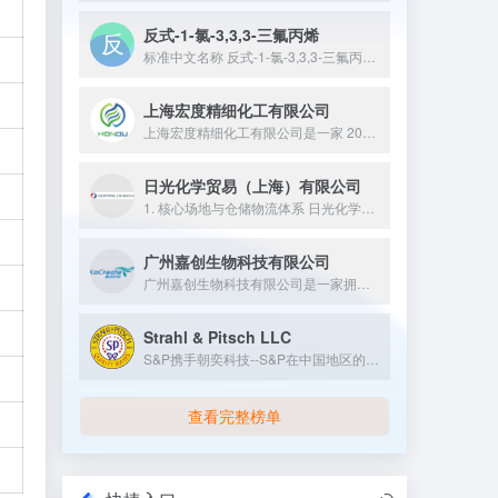
反式-1-氯-3,3,3-三氟丙烯
标准中文名称 反式-1-氯-3,3,3-三氟丙烯 备案号...
上海宏度精细化工有限公司
上海宏度精细化工有限公司是一家 2004 年成立的，法定代表人为姜宽宏，集研发、生产、销售为一体，专注于全球洁肤技术及材料创新性研究的综合原料服务商，其在上海、广州两地设有技术创研中心，拥有宏茂、宏生等生产基地，产品涵盖绿色无盐氨基酸表活、天然油脂皂露系列等，远销多个国家，并与中山大学等高校机构建立了技术合作。
日光化学贸易（上海）有限公司
1. 核心场地与仓储物流体系 日光化学贸易（上海）有限公司依...
广州嘉创生物科技有限公司
广州嘉创生物科技有限公司是一家拥有行业丰富经验的专业团队。公...
Strahl & Pitsch LLC
S&P携手朝奕科技--S&P在中国地区的长期...
查看完整榜单