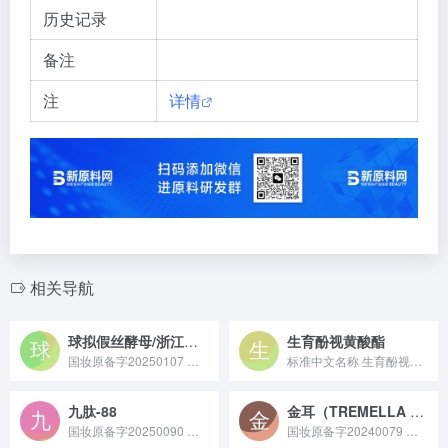
历史记录
备注
注
详情
相关导航
球拟假丝酵母/浙江红山茶（CAMELLIA CHEKIANGOLEOSA）籽油发酵产物
生育酚视黄酸酯
国妆原备字20250107 球拟假丝酵母 / 浙江红山茶籽油发酵产物是通过球拟假丝酵母对浙江红山茶籽油进行发酵处理得到的活性原料，富含发酵代谢产生的脂肪酸、甾醇及活性小分子，兼具保湿修护、舒缓皮肤敏感的功效，常作为温和修护类成分应用于敏感肌或屏障受损肤质的护肤品中。
标准中文名称 生育酚视黄酸酯 备案号 国妆原备字202300...
九肽-88
金耳（TREMELLA AURANTIALBA）子实体提取物
国妆原备字20250090 九肽 - 88 是一种人工合成的活性多肽类护肤原料，具有抑制黑色素生成、改善肤色不均与色斑的功效，常作为美白淡斑类核心成分应用于精华、面膜等护肤品中。
国妆原备字20240079 金耳（TREMELLA AURANTIALBA）子实体提取物原料是从金耳真菌的子实体中提取获得，富含金耳多糖等活性成分，具有优异的保湿锁水、抗氧化及舒缓修护功效，常用于化妆品、保健食品领域作为功效性原料。