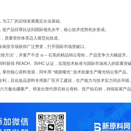
立，为工厂的后续发展奠定企业基础。
发成功，使产品径厚比达到国际领先水平，核心技术优势初步形成。
体系认证，质量管控体系迈入规范化轨道。
在东南亚市场获得广泛赞誉，打开国际市场突破口。
与去除方法”，并量产不含 α – 石英的精品绢云母粉，产品竞争力大幅提升。
同时获得 REACH、SVHC 认证，实现技术标准与国际市场准入的双重突
权，掌控核心原料资源，同年用 “镜面哑光” 技术批量生产哑光绢云母产品。
家发明专利，且化妆品原料专用新厂区开工建设，生产能力与技术实力同步升级
级高纯度六方氮化硼量产、研发出替代滑石粉云母粉、投产硅石粉，持续拓展产