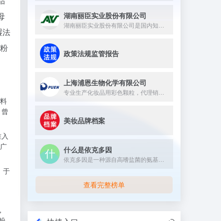
品
湖南丽臣实业股份有限公司
母
湖南丽臣实业股份有限公司是国内知名的从事表面活性剂产品生产的...
湿法
的粉
政策法规监管报告
上海浦恩生物化学有限公司
专业生产化妆品用彩色颗粒，代理销售嘉法狮GATTEFOSSE...
料
，曾
美妆品牌档案
准入
广
什么是依克多因
依克多因是一种源自高嗜盐菌的氨基酸衍生物，具有多重生理与护肤...
》于
查看完整榜单
，
粉