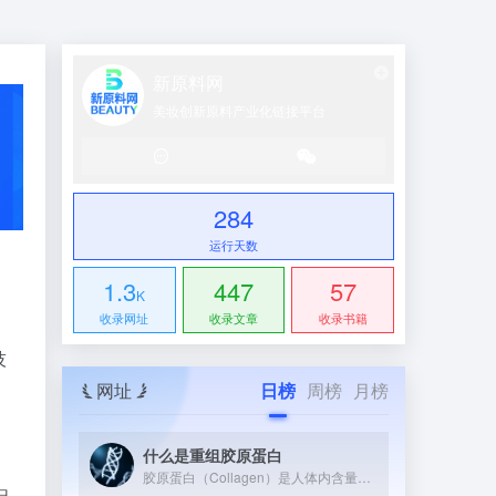
新原料网
美妆创新原料产业化链接平台
284
运行天数
1.3
447
57
K
收录网址
收录文章
收录书籍
，
技
网址
日榜
周榜
月榜
什么是重组胶原蛋白
胶原蛋白（Collagen）是人体内含量最丰富的蛋白质，约占全身蛋白质总量的25%~30%。它广泛存在于皮肤、骨骼、软骨、肌腱和血管等组织中，是维持这些组织结构与弹性的核心支架蛋白。 从分子结构上看，胶原蛋白具有独特的三股螺旋（Triple Helix）结构——三条α多肽链相互缠绕形成右手螺旋，再组装成超分子原纤维（Collagen Fibril）。这种整齐有序的氨基酸序列（富含甘氨酸-脯氨酸-羟脯氨酸三联体）是其高机械强度和生物活性的根本来源。