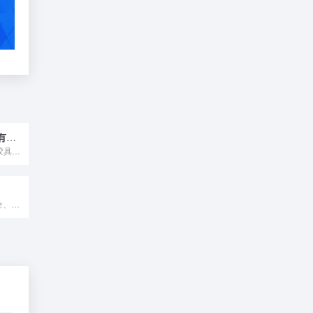
中山市博深化学有限公司
本次参展的极光纤胶具有三维网络结构，相对分子质量和直径较小...
Ecoori旨在制定安全、可持续的解决方案，推动您的业务创新...