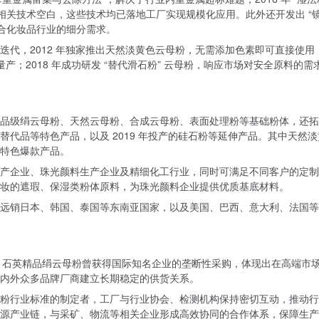
内相关技术空白，这些技术均已落地工厂实现规模化应用。此外还开发出 “
契合化妆品行业的细分需求。
迭代，2012 年独家推出天然淡黄色云母粉，无需添加色素即可直接使用
量产；2018 年成功研发 “替代滑石粉” 云母粉，响应市场对安全原料的需
品级绢云母粉、天然云母粉、合成云母粉、表面处理粉等基础粉体，还拓
代品等特色产品，以及 2019 年投产的硅石粉等延伸产品。其中天然淡
特色爆款产品。
产企业、珠光颜料生产企业及精细化工行业，同时可满足不同客户的定制
妆的遮瑕、保湿类粉体原料，为珠光颜料企业提供优质基底材料。
还远销日本、韩国、泰国等东南亚国家，以及美国、巴西、意大利、法国等
 – 石英精品绢云母粉曾获得国际知名企业的垄断性采购，体现出在高端市
内外众多品牌厂商建立长期稳定的供货关系。
粉行业标准的制定者，工厂与行业协会、检测机构保持密切互动，推动行
源产业链，与采矿、物流等相关企业形成高效协同的合作体系，保障生产