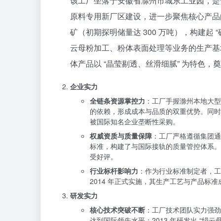
该工厂坐落于安徽省滁州市城东工业园，是安
原料专用新厂区建设，进一步聚焦核心产品的
矿（初期探明储量达 300 万吨），构建起 
云母粉加工、粉体表面处理等业务的生产基地
体产品以 “晶莹剔透、丝滑细腻” 为特色
企业实力
全链条资源掌控力
：工厂手握滁州本地大型
的依赖，形成成本与品质的双重优势。同时通
被国际知名企业垄断性采购。
权威资质与质量保障
：工厂严格遵循集团通过的
标准，构建了与国际接轨的质量管控体系。
受好评。
行业标杆影响力
：作为行业标准制定者，工厂参
2014 年正式实施，其生产工艺与产品
研发实力
核心技术突破不断
：工厂技术团队实力强劲，
达到国际领先水平；2013 年研发出 “绢云