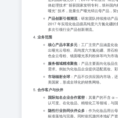
体处理技术” 斩获国家发明专利，填补国
哑光” 技术，批量生产哑光绢云母产品，
产品创新引领潮流
：研发团队持续推动产品
2017 年实现化妆品级高纯度六方氮化硼的
多次引领行业产品创新潮流。
业务范围
核心产品丰富多元
：工厂主营产品涵盖化妆
出哑光云母粉、高纯度六方氮化硼、滑石粉替
色金云母粉、镜面哑光系列粉体等均为市场
服务领域精准聚焦
：产品主要面向化妆品生
需求。例如为化妆品企业提供适配底妆、彩
市场辐射全球
：产品不仅供应国内市场，
美国家，形成全球化的销售网络。
合作客户与伙伴
国际知名企业合作紧密
：其量产的不含 α
认可度。在化妆品、精细化工等领域，与国
隐性行业协同伙伴众多
：作为化妆品用云母
标准落地与完善。同时依托滁州本地矿产资