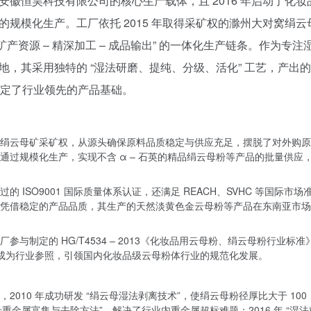
徽恒昊科技有限公司的核心生产载体，且 2016 年启动了化妆
规模化生产。工厂依托 2015 年取得采矿权的滁州大对窝绢云
“矿产资源 – 精深加工 – 成品输出” 的一体化生产链条。作为专注
，其采用独特的 “湿法研磨、提纯、分级、活化” 工艺，产出
，奠定了行业领先的产品基础。
绢云母矿采矿权，从源头确保原料品质稳定与供应充足，摆脱了对外购原
过规模化生产，实现不含 α – 石英的精品绢云母粉等产品的批量供应
 ISO9001 国际质量体系认证，还满足 REACH、SVHC 等国际市场
凭借稳定的产品品质，其生产的天然淡黄色金云母粉等产品在东南亚市场
与制定的 HG/T4534 – 2013《化妆品用云母粉、绢云母粉行业标准
标准成为行业参照，引领国内化妆品级云母粉体行业的规范化发展。
2010 年成功研发 “绢云母湿法剥离技术”，使绢云母粉径厚比大于 100
母重金属富集与去除方法”，解决了行业内重金属超标难题；2016 年 “湿法