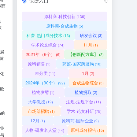
快捷入口
镜面
原料商-科技创新
(136)
；
原料商-合成生物
(5)
求，
科普-热门成分技术
研发会议
(13)
(3)
学术论文综合
11月
(74)
(1)
展
2021年（6个）
【创新配方库】
(6)
(2)
黄
原料销售
药监-国家药监局
(1)
(18)
未分类
1月
化
(11)
(2)
2024年（90个）
合成生物综合
(92)
(5)
欧
植物发酵
植物提取
(1)
(2)
大学教授
法规-法规平台
(19)
(11)
市场部招聘
学术-论文科研
(1)
(75)
场的
12月
原料商-国际企业
(1)
(9)
业
人物-研发名人堂
原料成分报告
(44)
(15)
与