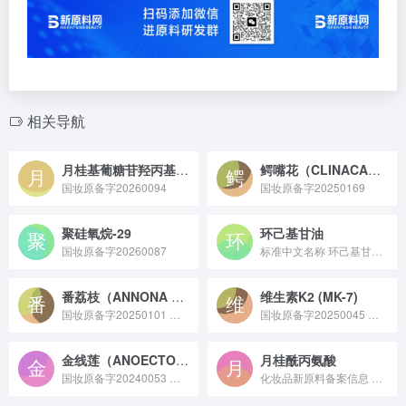
相关导航
月桂基葡糖苷羟丙基磺酸酯钠
鳄嘴花（CLINACANTHUS NUTANS）叶/茎提取物
国妆原备字20260094
国妆原备字20250169
聚硅氧烷-29
环己基甘油
国妆原备字20260087
标准中文名称 环己基甘油 备案号 国妆原备字202200...
番荔枝（ANNONA SQUAMOSA）果肉提取物
维生素K2 (MK-7)
国妆原备字20250101 番荔枝果肉提取物是从番荔枝科番荔枝属植物番荔枝的果肉中提取的活性原料，富含多糖、黄酮及多种维生素，具有保湿锁水、舒缓皮肤的特性，常作为基础保湿或温和修护成分应用于护肤品中，部分研究也显示其在抗氧化方面有一定潜力。
国妆原备字20250045 维生素 K2 (MK-7) 是维生素 K2 家族中生物利用度高、作用时间长的亚型，多通过纳豆菌发酵制备，在健康领域可促进钙沉积到骨骼与牙齿，在化妆品领域能助力改善皮肤微循环，常作为功效成分应用于膳食补充剂和修护类护肤品。
金线莲（ANOECTOCHILUS ROXBURGHII）提取物
月桂酰丙氨酸
国妆原备字20240053 金线莲（ANOECTOCHILUS ROXBURGHII）提取物原料是从兰科植物金线莲中提取得到的，富含黄酮、多糖等活性成分，具有抗氧化、抗炎等特性，常用于保健食品、化妆品及医药领域作为功效性原料。
化妆品新原料备案信息 ——“国妆原备字20210002”基本...