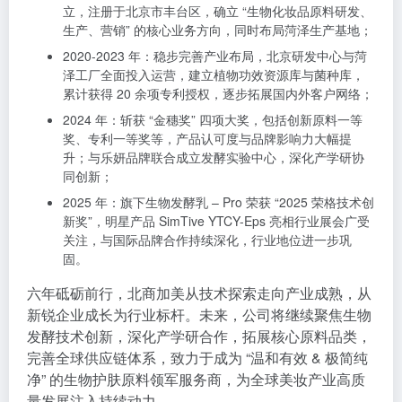
立，注册于北京市丰台区，确立 “生物化妆品原料研发、
生产、营销” 的核心业务方向，同时布局菏泽生产基地；
2020-2023 年：稳步完善产业布局，北京研发中心与菏
泽工厂全面投入运营，建立植物功效资源库与菌种库，
累计获得 20 余项专利授权，逐步拓展国内外客户网络；
2024 年：斩获 “金穗奖” 四项大奖，包括创新原料一等
奖、专利一等奖等，产品认可度与品牌影响力大幅提
升；与乐妍品牌联合成立发酵实验中心，深化产学研协
同创新；
2025 年：旗下生物发酵乳 – Pro 荣获 “2025 荣格技术创
新奖”，明星产品 SimTive YTCY-Eps 亮相行业展会广受
关注，与国际品牌合作持续深化，行业地位进一步巩
固。
六年砥砺前行，北商加美从技术探索走向产业成熟，从
新锐企业成长为行业标杆。未来，公司将继续聚焦生物
发酵技术创新，深化产学研合作，拓展核心原料品类，
完善全球供应链体系，致力于成为 “温和有效 & 极简纯
净” 的生物护肤原料领军服务商，为全球美妆产业高质
量发展注入持续动力。