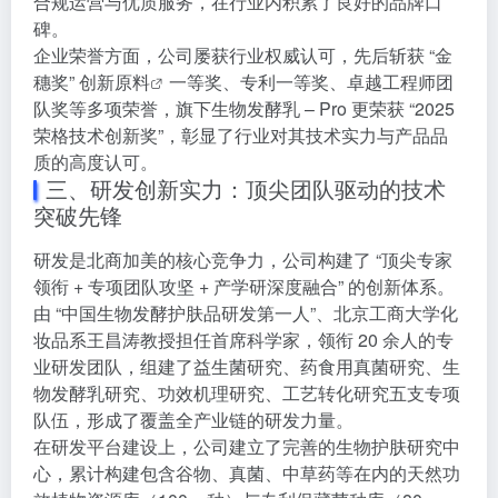
合规运营与优质服务，在行业内积累了良好的品牌口
碑。
企业荣誉方面，公司屡获行业权威认可，先后斩获 “金
穗奖” 创
新原料
一等奖、专利一等奖、卓越工程师团
队奖等多项荣誉，旗下生物发酵乳 – Pro 更荣获 “2025
荣格技术创新奖”，彰显了行业对其技术实力与产品品
质的高度认可。
三、研发创新实力：顶尖团队驱动的技术
突破先锋
研发是北商加美的核心竞争力，公司构建了 “顶尖专家
领衔 + 专项团队攻坚 + 产学研深度融合” 的创新体系。
由 “中国生物发酵护肤品研发第一人”、北京工商大学化
妆品系王昌涛教授担任首席科学家，领衔 20 余人的专
业研发团队，组建了益生菌研究、药食用真菌研究、生
物发酵乳研究、功效机理研究、工艺转化研究五支专项
队伍，形成了覆盖全产业链的研发力量。
在研发平台建设上，公司建立了完善的生物护肤研究中
心，累计构建包含谷物、真菌、中草药等在内的天然功