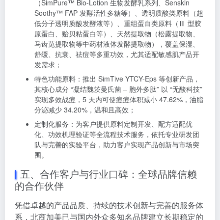
（SimPure™️ Bio-Lotion 生物发酵乳系列、Senskin
Soothy™ FAP 发酵活性多糖等）、透明质酸类原料（超
低分子透明质酸发酵液等）、重组蛋白类原料（Ⅲ 型胶
原蛋白、贻贝粘蛋白等）、天然提取物（松露提取物、
马齿苋提取物等中药材液体发酵提取物），覆盖保湿、
舒缓、抗衰、祛痘等多重功效，尤其适配敏感肌产品开
发需求；
特色功能原料：推出 SimTive YTCY-Eps 等创新产品，
其核心成分 “凝结魏茨曼氏菌 – 胞外多肽” 以 “无酸科技”
实现多效战痘，5 天内可使痘痘体积减小 47.62%，油脂
分泌减少 34.20%，温和且高效；
定制化服务：为客户提供原料定制开发、配方适配优
化、功效机理验证等全流程技术服务，依托专业研发团
队与完善的实验平台，助力客户实现产品创新与市场突
围。
五、合作客户与行业口碑：全球品牌信赖
的合作伙伴
凭借卓越的产品品质、持续的技术创新与完善的服务体
系，北商加美已与国内外众多知名品牌建立长期稳定的