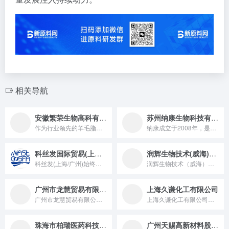
相关导航
安徽繁荣生物高科有限公司
苏州纳康生物科技有限公司
作为行业领先的羊毛脂专业生产厂，25年来繁荣生物一直致力于多...
纳康成立于2008年，是一家专业从事“活性物载体系统”研发与生产的高科技企业。拥有独立的研发创新中心和高洁净生产厂房，其中各研发团队均由博士领军，硕士学位以上专业人才组成。纳康生产厂房强大的生产能力及完善的检测分析与质量控制体系，为优质售后服务提供强大保障。
科丝发国际贸易(上海)有限公司/ 科丝发国际贸易(广州)有限公司
润辉生物技术(威海)有限公司
科丝发(上海/广州)始终秉承优质的产品来源于优质的原料的宗旨...
润辉生物技术（威海）有限公司是一家致力于高端医药产品研发、生产和销售的创新型企业，主要从事多肽、蛋白质、多糖、核酸及海洋生物技术产品的开发和经营;主营化妆品多肽粉末及溶液，透明质酸衍生物，VCHA,VAHA,PDRN&amp;PN,胶原蛋白、HPR,GP4G等。
广州市龙慧贸易有限公司
上海久谦化工有限公司
⼴州市⻰慧贸易有限公司成⽴于2003年。我司⾃成⽴以来，在全...
上海久谦化工有限公司成立于2011年，专注于个人护理品行业...
珠海市柏瑞医药科技有限公司
广州天赐高新材料股份有限公司