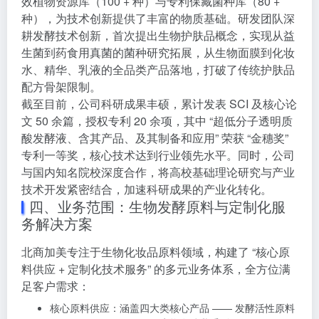
效植物资源库（100 + 种）与专利保藏菌种库（80 +
种），为技术创新提供了丰富的物质基础。研发团队深
耕发酵技术创新，首次提出生物护肤品概念，实现从益
生菌到药食用真菌的菌种研究拓展，从生物面膜到化妆
水、精华、乳液的全品类产品落地，打破了传统护肤品
配方骨架限制。
截至目前，公司科研成果丰硕，累计发表 SCI 及核心论
文 50 余篇，授权专利 20 余项，其中 “超低分子透明质
酸发酵液、含其产品、及其制备和应用” 荣获 “金穗奖”
专利一等奖，核心技术达到行业领先水平。同时，公司
与国内知名院校深度合作，将高校基础理论研究与产业
技术开发紧密结合，加速科研成果的产业化转化。
四、业务范围：生物发酵原料与定制化服
务解决方案
北商加美专注于生物化妆品原料领域，构建了 “核心原
料供应 + 定制化技术服务” 的多元业务体系，全方位满
足客户需求：
核心原料供应：涵盖四大类核心产品 —— 发酵活性原料