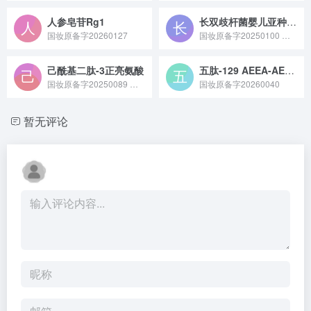
人参皂苷Rg1
长双歧杆菌婴儿亚种/乳糖发酵溶胞产物
国妆原备字20260127
国妆原备字20250100 长双歧杆菌婴儿亚种 / 乳糖发酵溶胞产物是法国科兰黎化妆品实验室于 2025 年 8 月 14 日完成备案的化妆品新原料，它是长双歧杆菌婴儿亚种发酵乳糖后经溶胞处理得到的产物，含有蛋白质、核酸、胞内酶等成分，具有抗氧化、抗光损伤、修复皮肤屏障等功效，适用于敏感肌修护、抗衰老及婴幼儿护理产品。
己酰基二肽-3正亮氨酸
五肽-129 AEEA-AEEA 四肽-10
国妆原备字20250089 己酰基二肽 - 3 正亮氨酸是一种经过结构修饰的活性二肽类原料，具有增强皮肤弹性、改善皮肤松弛状态的功效，常作为抗衰类功效成分应用于面霜、精华等护肤品中。
国妆原备字20260040
暂无评论