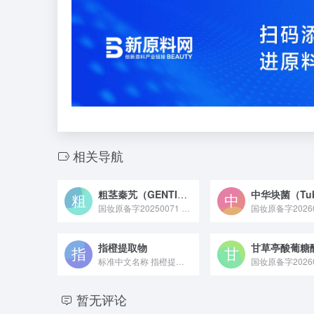
相关导航
粗茎秦艽（GENTIANA CRASSICAULIS）根提取物
国妆原备字20250071 粗茎秦艽（GENTIANA CRASSICAULIS）根提取物是从龙胆科秦艽属植物粗茎秦艽的根部提取的活性原料，富含龙胆苦苷、黄酮类等成分，具备抗氧化、舒缓皮肤外界刺激的特性，常作为天然功效成分应用于敏感肌护理或维稳类化妆品领域。
国妆原备字20260
指橙提取物
甘草亭酸葡糖
标准中文名称 指橙提取物 备案号 国妆原备字20230034...
国妆原备字20260
暂无评论