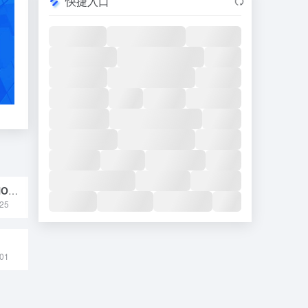
快捷入口
大花红景天（RHODIOLA CRENULATA）愈伤组织溶胞产物滤液
25
01