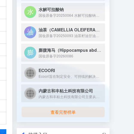
水解可拉酸钠
国妆原备字20250064 水解可拉酸钠是从可拉果中提取并经水解处理得到的活性原料，核心成分为水解后的可拉果提取物钠盐，具备舒缓皮肤、减轻外界刺激带来的不适感等特性，常作为修护成分应用于敏感肌护理或温和型化妆品中。
油茶（CAMELLIA OLEIFERA）籽油甘油二酯
国妆原备字20250093 油茶籽油甘油二酯是一种通过生物酶法等技术从油茶籽油中提取或制备的化妆品新原料，其 8 小时保湿性能比传统甘油高出 38 个百分点，且无眼刺激性、皮肤致敏性等反应，为化妆品配方提供了新的高效保湿解决方案。
膨腹海马（Hippocampus abdominalis）提取物
国妆原备字20260086
ECOORI
Ecoori旨在制定安全、可持续的解决方案，推动您的业务创新...
内蒙古和丰粘土科技有限公司
内蒙古和丰粘土科技有限公司主要从事膨润土相关精细化工产品的研...
查看完整榜单