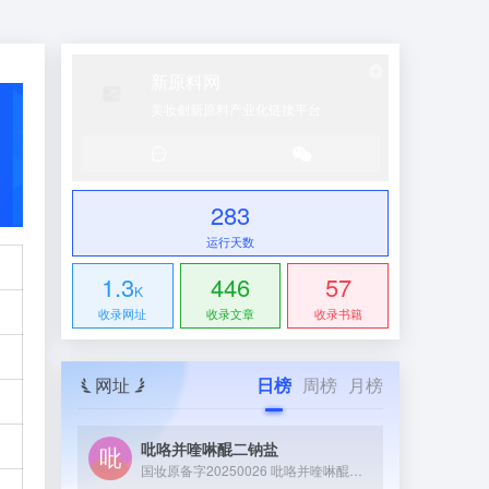
新原料网
美妆创新原料产业化链接平台
283
运行天数
1.3
446
57
K
收录网址
收录文章
收录书籍
网址
日榜
周榜
月榜
吡咯并喹啉醌二钠盐
国妆原备字20250026 吡咯并喹啉醌二钠盐（PQQ 二钠盐）是一种具有强抗氧化性的活性成分，可通过微生物发酵制备，能参与细胞能量代谢、促进皮肤修护，常作为功效成分应用于化妆品或膳食补充剂领域。