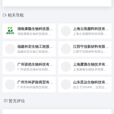
相关导航
湖南康隆生物科技股份有限公司
上海云珠颜料科技有限公司
湖南康隆生物科技股份有限公司是一家 2004 年成立，2017 年在新三板上市，专注于植物提取物及中草药有效成分分离、中药功能性复方研制，产品涵盖红景天提取物、天然色素等，畅销欧美等 50 多个国家和地区，与法国 Naturex 等国际知名公司有长期合作，2023 年出口销售额达 1.4 亿人民币的高科技企业。
上海云珠颜料科技有限公司成立于1998年，是大陆最早从事化妆...
福建科宏生物工程股份有限公司
江西守信新材料有限公司
福建科宏生物工程股份有限公司成立于2003年，是一家集科研...
江西守信新材料有限公司坐落于具有“月亮之都”和“亚洲锂都”之...
广州诺然生物科技有限公司
上海露雅生物技术有限公司
广州诺然生物科技有限公司是一家专业代理和经销个人护理产品原料...
上海露雅生物技术有限公司成立于2010年初，是国内化妆品原料...
广州市科萨路商贸有限公司
山东昆达生物科技有限公司
广州市科萨路商贸有限公司是一家成立于 2009 年 12 月 22 日，位于广州市白云区，法定代表人为焦金伟，注册资本 2000 万元，专注于个人护理品原料应用创新及市场开发，代理赢创、奥沙达等国内外知名公司日化原料的科技型企业。
创立于2004年，总部位于山东省沂水县，依托当地丰富的红薯资...
暂无评论