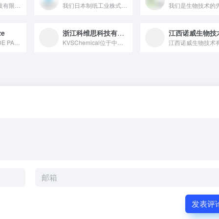
广州索昌生物科技有限公司从事护肤品原料的研发与生产、销售和服...
我们日本制纸工业株式会社是一家日本造纸公司。Cellenpi...
ze
浙江科维思科技有限公司
法国公司NOMADE PALIZE成立于2004年，在伊朗拥...
KVSChemical位于中国浙江金华，是一家集化妆品原料研...
发表评