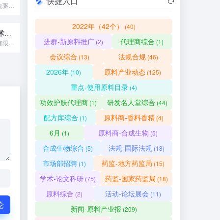
快捷入口
我们是生物技术的先驱，我们是科学家，我们是探索者。我们从植物...
2022年（42个）
(40)
江西诺威生物技术有限公司
进群-新原料推广
代理商综合
(2)
(1)
江西诺威生物技术有限公司于2021年3月注册成立，注册资本人...
会议综合
法规合规
(13)
(46)
2026年
原料产业动态
(10)
(125)
重点-使用原料目录
(4)
功效护肤代理商
研发名人堂综合
(1)
(44)
配方库综合
原料商-香料香精
(1)
(4)
6月
原料商-合成生物
(1)
(5)
合成生物综合
法规-国际法规
(5)
(18)
市场部招聘
药监-地方药监局
(1)
(15)
学术-论文科研
药监-国家药监局
(75)
(18)
原料综合
活动-论坛展会
(2)
(11)
论
新闻-原料产业报
(209)