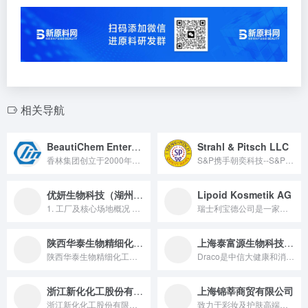
相关导航
BeautiChem Enterprise Co., Ltd.
Strahl & Pitsch LLC
香林集团创立于2000年，总部位于台北，台湾，是一间专注于化...
S&P携手朝奕科技--S&P在中国地区的长期...
优妍生物科技（湖州）有限公司
Lipoid Kosmetik AG
1. 工厂及核心场地概况 公司核心生产与研发基地坐落于浙江省...
瑞士利宝德公司是一家生产“化妆品/护肤用”天然原材料的领头企...
陕西华泰生物精细化工有限公司
上海泰富源生物科技有限公司
陕西华泰生物精细化工有限公司主要生产销售纯天然植物类化学产品...
Draco是中信大健康和消费板块下的生物科技旗舰公司。公司成...
浙江新化化工股份有限公司
上海锦莘商贸有限公司
浙江新化化工股份有限公司是一家创建于 1967 年，前身为国营新安江化肥厂，2019 年在上交所主板挂牌上市，在浙江、江苏、江西等地建有四个现代化生产基地，主要从事脂肪胺、香精香料、磷基化学品、特种化学品等生产经营，拥有工信部 “单项冠军产品” 异丙胺，是国内无卤阻燃剂龙头企业的国家高新技术企业。
致力于彩妆及护肤高端质量原料的进出口和销售，并整合多方资源着...