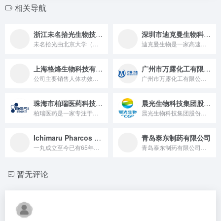
相关导航
浙江未名拾光生物技术有限公司
深圳市迪克曼生物科技有限公司
未名拾光由北京大学（蛋白质与植物基因研究国家重点实验室）和清...
迪克曼生物是一家高速成长的高科技企业。主营业务为小分子活性物...
上海格烽生物科技有限公司
广州市万露化工有限公司 /上海方登化工有限公司
公司主要销售人体功效验证的活性物和符合当下市场的功能性原料...
广州市万露化工有限公司成立于2002年，上海方登化工有限公司...
珠海市柏瑞医药科技有限公司
晨光生物科技集团股份有限公司
柏瑞医药是一家专注于大健康(医药保健品)原料与制剂及化妆品原...
晨光生物科技集团股份有限公司 中国出口创汇型企业 晨光生物科...
Ichimaru Pharcos Co., Ltd
青岛泰东制药有限公司
一丸成立至今已有65年，是研发型的供应商。一丸不断研究护肤新...
青岛泰东制药有限公司由日本阿尔卑斯药品工业株式会社1994年...
暂无评论