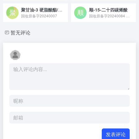
聚甘油-3 硬脂酸酯/癸二酸酯交联聚合物
顺-15-二十四碳烯酸
国妆原备字20240007
国妆原备字20240084 顺 - 15 - 二十四碳烯酸是一种化学式为 C₂₄H₄₆O₂、常温下呈白色结晶性粉末的单不饱和脂肪酸，可从菜籽油、元宝枫籽油等植物种子及海洋生物中提取，也可通过化学合成制得，被批准为新食品原料，具有促进神经系统发育等作用。
暂无评论
发表评论