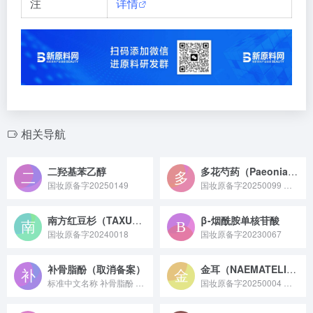
注
详情
相关导航
二羟基苯乙醇
多花芍药（Paeonia emodi）籽油
国妆原备字20250149
国妆原备字20250099 多花芍药籽油是从生长在喜马拉雅地区海拔约 2350 米山坡的多花芍药种子中，通过冷榨或超临界 CO₂萃取等工艺提取的植物油，其主要成分为不饱和脂肪酸，富含维生素 E、角鲨烯等抗氧化物质，具有抗氧化、抗炎和保湿等功效，已完成化妆品新原料备案。
南方红豆杉（TAXUS WALLICHIANA MAIREI）籽油
β-烟酰胺单核苷酸
国妆原备字20240018
国妆原备字20230067
补骨脂酚（取消备案）
金耳（NAEMATELIA AURANTIALBA）子实体提取物
标准中文名称 补骨脂酚 备案号 国妆原备字20230038 ...
国妆原备字20250004 金耳（NAEMATELIA AURANTIALBA）子实体提取物原料是从金耳子实体中经提取纯化工艺获取，富含多糖、氨基酸等活性成分的天然真菌来源提取物原料。