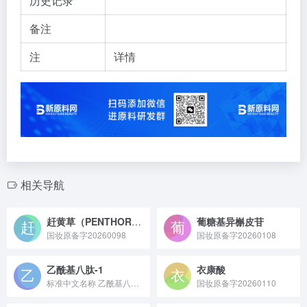
历史记录
备注
注
详情
相关导航
赶黄草（PENTHORUM CHINENSE）叶/茎提取物
葡糖基异槲皮苷
国妆原备字20260098
国妆原备字20260108
乙酰基八肽-1
衣康酸
标准中文名称 乙酰基八肽-1 备案号 国妆原备字202300...
国妆原备字20260110