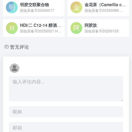
明胶交联聚合物
金花茶（Camellia chrysantha）花提取物
国妆原备字20240017
国妆原备字20240089 金花茶（Camellia chrysantha）花提取物原料是从金花茶的花朵中经提取工艺分离纯化，富含黄酮类、多酚类等活性成分的天然植物来源提取物原料。
HDI/二 C12-14 醇酒石酸酯/氢化二聚亚油醇共聚物
阿胶肽
国妆原备字20250021 HDI / 二 C12-14 醇酒石酸酯 / 氢化二聚亚油醇共聚物是备案于化妆品领域的成膜剂类原料，常通过化学共聚反应制备，能在肌肤或毛发表面形成轻薄膜层，助力提升产品附着性与使用肤感。
国妆原备字20250155
暂无评论