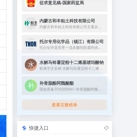
征求意见稿-国家药监局
内蒙古和丰粘土科技有限公司
内蒙古和丰粘土科技有限公司主要从事膨润土相关精细化工产品的研...
托尔专用化学品（镇江）有限公司
托尔化学是世界一流杀菌剂防腐剂供应商，成立于1959年英国马...
水解马铃薯淀粉十二烯基琥珀酸钠
标准中文名称 水解马铃薯淀粉十二烯基琥珀酸钠 备案号 国...
补骨脂酚阿魏酸酯
国妆原备字20250041 补骨脂酚阿魏酸酯是补骨脂酚与阿魏酸通过酯化反应合成的活性成分，兼具两者特性，抗氧化与修护能力较强，常作为功效性成分应用于抗老、维稳类化妆品领域。
查看完整榜单
快捷入口