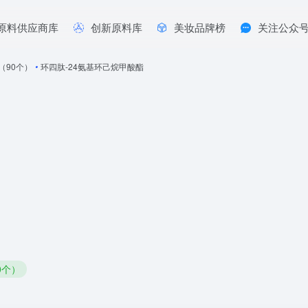
原料供应商库
创新原料库
美妆品牌榜
关注公众
年（90个）
•
环四肽-24氨基环己烷甲酸酯
0个）