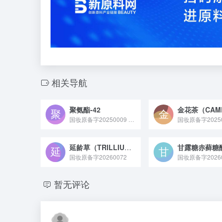
相关导航
聚氨酯-42
国妆原备字20250009 聚氨酯 - 42 原料是一种由二 - C12-13 酒石酸酯、氢化二亚油酸醇和异佛尔酮二异氰酸酯共聚而成，常作为成膜剂应用于化妆品领域的原料，其 CAS 号为 1184186-26-2。
国妆原备字20250
延龄草（TRILLIUM TSCHONOSKII）根茎/根提取物
甘露糖赤藓糖
国妆原备字20260072
国妆原备字20260
暂无评论