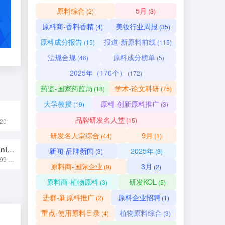
原料综合
5月
(2)
(3)
原料商-香料香精
美妆行业周报
(4)
(35)
原料成分报告
报道-新原料前线
(15)
(115)
法规合规
原料成分榜单
(46)
(5)
2025年（170个）
(172)
药监-国家药监局
学术-论文科研
(18)
(75)
大学教授
原料-创新原料推广
(19)
(3)
品牌研发名人堂
(15)
20
研发名人堂综合
9月
(44)
(1)
多花芍药（Paeonia emodi）籽油
新闻-品牌新闻
2025年
(3)
(3)
国妆原备字20250099 多花芍药籽油是从生长在喜马拉雅地区海拔约 2350 米山坡的多花芍药种子中，通过冷榨或超临界 CO₂萃取等工艺提取的植物油，其主要成分为不饱和脂肪酸，富含维生素 E、角鲨烯等抗氧化物质，具有抗氧化、抗炎和保湿等功效，已完成化妆品新原料备案。
原料商-国际企业
3月
(9)
(2)
原料商-植物原料
研发KOL
(3)
(5)
进群-新原料推广
原料企业招聘
(2)
(1)
重点-使用原料目录
植物原料综合
(4)
(3)