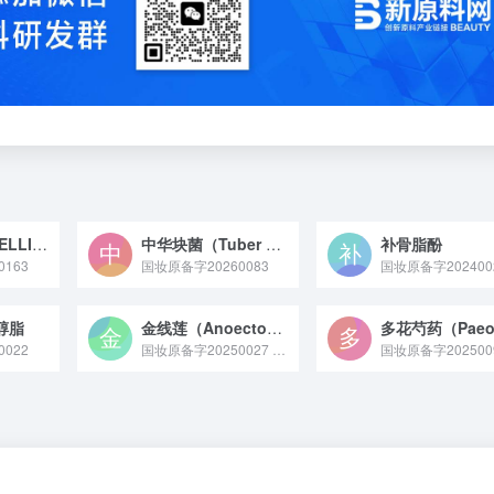
金花茶（CAMELLIA PETELOTII）花提取物
中华块菌（Tuber sinense）提取物
补骨脂酚
163
国妆原备字20260083
国妆原备字202400
醇脂
金线莲（Anoectochilus roxburghii）提取物
022
国妆原备字20250027 金线莲（Anoectochilus roxburghii）提取物原料是从兰科开唇兰属植物金线莲全株中提取纯化，富含黄酮、多糖、生物碱等活性成分，具备舒缓、抗氧化特性，常作为皮肤调理剂应用于化妆品领域的天然植物提取物。