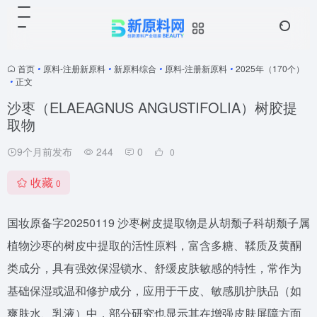
首页
•
原料-注册新原料
•
新原料综合
•
原料-注册新原料
•
2025年（170个）
•
正文
沙枣（ELAEAGNUS ANGUSTIFOLIA）树胶提
取物
9个月前发布
244
0
0
收藏
0
国妆原备字20250119 沙枣树皮提取物是从胡颓子科胡颓子属
植物沙枣的树皮中提取的活性原料，富含多糖、鞣质及黄酮
类成分，具有强效保湿锁水、舒缓皮肤敏感的特性，常作为
基础保湿或温和修护成分，应用于干皮、敏感肌护肤品（如
爽肤水、乳液）中，部分研究也显示其在增强皮肤屏障方面