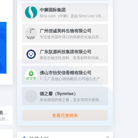
中狮国际集团
Sino Lion（中狮）是由 Sino Lion USA、南京华狮新材料有限公司、上海中狮科技发展有限公司等企业组成，属于中狮国际集团，1993 年在美国纽约州成立，1998 年在中国成立分部，专注于利用绿色化学和生物技术，开发、制造和销售天然表面活性剂、天然防腐剂、氨基酸螯合剂等高品质绿色化学品、功能性成分和生物活性成分，服务于化妆品、个人护理、健康食品等行业的高科技导向型企业。
广州信诚美科生物有限公司
专业提供国外进口的创新性化妆品原料；我们可提供：1）个性化的...
广东肽源科技集团有限公司
聚焦生物活性原料、医美材料和功效护肤品的高科技企业。
佛山市怡安信香精有限公司
1. 工厂及核心场地概况 公司核心生产与研发基地坐落于佛山市...
德之馨（Symrise）
来自德国的德之馨，是全球四大香精香料企业之一，其年销售额庞大...
阿泽雷斯国际贸易（上海）有限公司
查看完整榜单
阿泽雷斯是一家领先的特种化学品和食品配料分销商，总部位于比利...