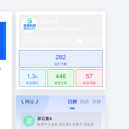
新原料网
美妆创新原料产业化链接平台
282
运行天数
年
1.3
446
57
K
收录网址
收录文章
收录书籍
网址
日榜
周榜
月榜
尿石素A
标准中文名称 尿石素A 备案号 国妆原备字20230036 ...