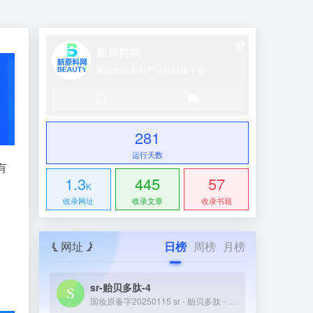
新原料网
美妆创新原料产业化链接平台
281
运行天数
有
1.3
445
57
K
收录网址
收录文章
收录书籍
网址
日榜
周榜
月榜
sr-贻贝多肽-4
国妆原备字20250115 sr - 贻贝多肽 - 4 是从贻贝中提取并经特定工艺纯化的小分子活性肽，核心功效是修护受损皮肤屏障、促进创面愈合，同时能缓解皮肤敏感泛红，常作为修护类核心成分应用于敏感肌护肤品、医用修复敷料或术后护理产品中。