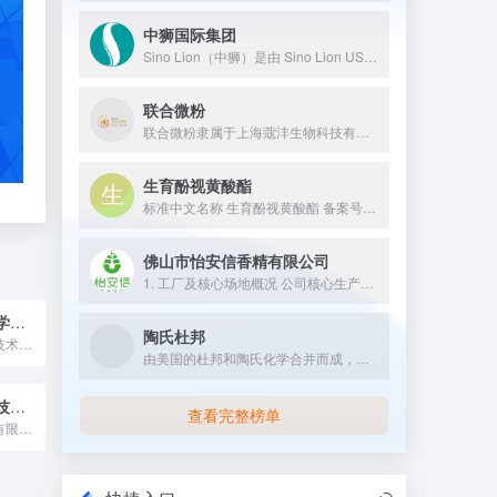
中狮国际集团
Sino Lion（中狮）是由 Sino Lion USA、南京华狮新材料有限公司、上海中狮科技发展有限公司等企业组成，属于中狮国际集团，1993 年在美国纽约州成立，1998 年在中国成立分部，专注于利用绿色化学和生物技术，开发、制造和销售天然表面活性剂、天然防腐剂、氨基酸螯合剂等高品质绿色化学品、功能性成分和生物活性成分，服务于化妆品、个人护理、健康食品等行业的高科技导向型企业。
联合微粉
联合微粉隶属于上海蔲沣生物科技有限公司，是一家来自中国，专注...
生育酚视黄酸酯
标准中文名称 生育酚视黄酸酯 备案号 国妆原备字202300...
佛山市怡安信香精有限公司
1. 工厂及核心场地概况 公司核心生产与研发基地坐落于佛山市...
北京桑普生物化学技术有限公司
陶氏杜邦
北京桑普生物化学技术有限公司创立于1992年，经过不断有效整...
由美国的杜邦和陶氏化学合并而成，是全球领先的化工企业之一。陶...
广州正千生物科技有限公司
查看完整榜单
广州正千生物科技有限公司成立于2014年，是一家融合研发、生...