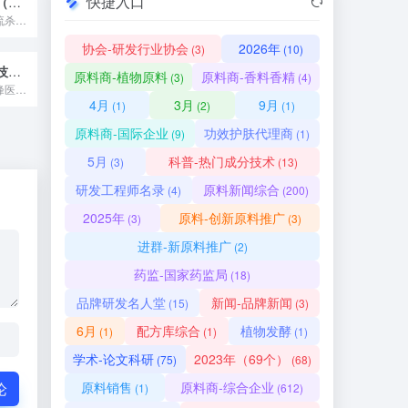
快捷入口
托尔专用化学品（镇江）有限公司
托尔化学是世界一流杀菌剂防腐剂供应商，成立于1959年英国马...
协会-研发行业协会
2026年
(3)
(10)
广州瑚菲医疗科技有限公司
原料商-植物原料
原料商-香料香精
(3)
(4)
广州瑚菲是香港南峰医疗科技集团在中国的全资子公司，代理美国C...
4月
3月
9月
(1)
(2)
(1)
原料商-国际企业
功效护肤代理商
(9)
(1)
5月
科普-热门成分技术
(3)
(13)
研发工程师名录
原料新闻综合
(4)
(200)
2025年
原料-创新原料推广
(3)
(3)
进群-新原料推广
(2)
药监-国家药监局
(18)
品牌研发名人堂
新闻-品牌新闻
(15)
(3)
6月
配方库综合
植物发酵
(1)
(1)
(1)
学术-论文科研
2023年（69个）
(75)
(68)
原料销售
原料商-综合企业
论
(1)
(612)