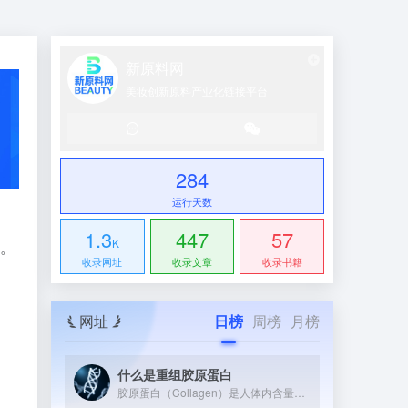
新原料网
美妆创新原料产业化链接平台
284
运行天数
1.3
447
57
K
务。
收录网址
收录文章
收录书籍
网址
日榜
周榜
月榜
什么是重组胶原蛋白
胶原蛋白（Collagen）是人体内含量最丰富的蛋白质，约占全身蛋白质总量的25%~30%。它广泛存在于皮肤、骨骼、软骨、肌腱和血管等组织中，是维持这些组织结构与弹性的核心支架蛋白。 从分子结构上看，胶原蛋白具有独特的三股螺旋（Triple Helix）结构——三条α多肽链相互缠绕形成右手螺旋，再组装成超分子原纤维（Collagen Fibril）。这种整齐有序的氨基酸序列（富含甘氨酸-脯氨酸-羟脯氨酸三联体）是其高机械强度和生物活性的根本来源。