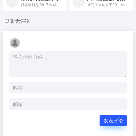
杉海创新是 2017 年成立、在广东设韶关（全球首条千吨级超分子材料线）与佛山双基地的超分子领域领军企业，以张嘉恒博士团队为核心，依托 AI 超分子平台「超屿」及六大核心技术，提供超分子原料、成品代工与技术方案，服务安德普泰等客户，推动超分子技术在美妆、食品等领域产业化。
旭朗生物创立于2011年，是一家集研发、生产、销售于一体的个人护理用品原料商，为全球客户开发功能性、高附加值、独具特色的原料。其中水解海绵、美纯水、水溶氧化铈、水晶膜粉已经成为明星产品，得到多个品牌的应用和好评。
暂无评论
发表评论