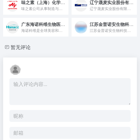
味之素（上海）化学制品有限公司
辽宁晟麦实业股份有限公司
味之素公司从事制造与销售，纯天然到化妆品原料的各种领域的氨基酸。从长年的对氨基酸的研究当中，孕育出了味之素公司的个人护理素材。依靠着独有的素材与研究开发能力，为各种各样的产品研发做贡献
辽宁晟麦实业股份有限公司成立于1999年，是集生产、研发、销...
广东海诺科维生物医药有限公司/广州广曼生物科技有限公司
江苏金普诺安生物科技股份有限公司
海诺科维是全球美容和个人护理行业特殊原料生产商，专注于为全球...
江苏金普诺安生物科技股份有限公司成立于2012年，具备ISO9001认证及28000L酵母发酵平台。公司自主量产突变型蛋白酶K、广谱核酸酶、核糖核酸酶A等专利产品，出口欧美等多个国家。2023年起企业布局医美原料，推出重组人源化胶原蛋白系列与贻贝粘蛋白等，为科研、生物制造与医美提供高品质解决方案。
暂无评论