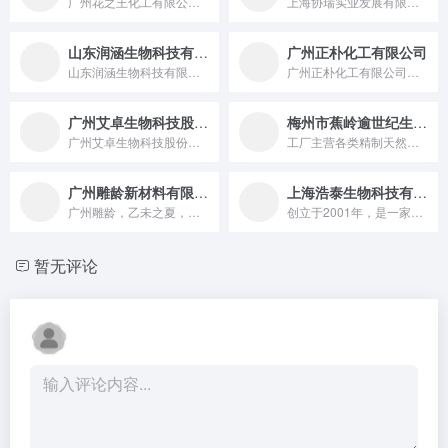
广州花之王化工有限公司是一家专业化妆品原料生产厂家，主要产品...
上海协瑞实业发展有限公司成立于2003年，主营精细化工原料贸...
山东润涵生物科技有限公司
广州正朴化工有限公司
山东润涵生物科技有限公司成立于2021年，深耕于合成生物学领...
广州正朴化工有限公司是一家致力于有机硅新材料研发、生产、销售的科技型企业。工厂拥有GMP标准化车间，并通过ISO9001认证。公司拥有自主研发的技术和研发人员，为客户提供各种配方解决方案。我们始终坚持“秉承工匠精神，为客户创造价值”的经营理念，为客户提供优质、全面、有价值的产品和服务。
广州艾卓生物科技股份有限公司
梅州市蕉岭逾世纪生物科技有限公司
广州艾卓生物科技股份有限公司成立于2014年5月，专注抑菌剂这一细分领域，致力于天然来源抑菌剂的开发与应用，开启更安全、高效、低刺激的无负担抑菌时代。 公司总面积约4200平方米，其中实验室占地面积约达2100平方米，配有十万级洁净区域，设有独立的产品研发中心、应用开发中心、微生物检测中心、功效检测
工厂主营各类精制天然蜡，如植物蜡，动物蜡，矿物蜡 其中包含有...
广州雕龄新材料有限公司
上海浩泰生物科技有限公司
广州雕龄，乙未之夏，起于羊城,是一家专营国产原材料的成长型企...
创立于2001年，是一家研发型高新生物技术企业，致力于化妆品...
暂无评论