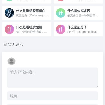
什么是重组胶原蛋白
什么是依克多因
胶原蛋白（Collagen）是人体内含量最丰富的蛋白质，约占全身蛋白质总量的25%~30%。它广泛存在于皮肤、骨骼、软骨、肌腱和血管等组织中，是维持这些组织结构与弹性的核心支架蛋白。 从分子结构上看，胶原蛋白具有独特的三股螺旋（Triple Helix）结构——三条α多肽链相互缠绕形成右手螺旋，再组装成超分子原纤维（Collagen Fibril）。这种整齐有序的氨基酸序列（富含甘氨酸-脯氨酸-羟脯氨酸三联体）是其高机械强度和生物活性的根本来源。
依克多因是一种源自高嗜盐菌的氨基酸衍生物，具有多重生理与护肤...
什么是透明质酸钠
什么是超分子
我们常说的透明质酸，一般指的是透明质酸钠，由透明质酸分子中的...
超分子（supramolecule）是指由两个或多个分子通过...
暂无评论