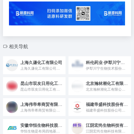
相关导航
上海久谦化工有限公司
科伦药业·伊犁川宁生物
上海久谦化工有限公司成立于2011年，专注于个人护理品行业...
伊犁川宁生物技术股份有限公司是四川科伦药业股份有限公司于 2010 年 12 月在新疆霍尔果斯经济开发区伊宁产业园区投资设立的子公司，2022 年 12 月在深交所创业板上市，专注于生物发酵技术的研发和产业化，是国内以及全球较大规模的抗生素中间体供应商之一。
昆山市双友日用化工有限公司
北京瀚林潮化工有限公司
昆山市双友日用化工有限公司创建于七十年代初，位于江苏省昆山市...
北京瀚林潮化工有限公司是一家成立于 2000 年 7 月 14 日，位于北京市朝阳区，法定代表人为智子，主要经营销售化工产品（不含危险化学品、一类易制毒化学品），并代理科宁、巴斯夫等品牌的表面活性剂，产品广泛应用于工业清洗剂、个人护理品及家庭、工业洗涤行业的公司。
上海伟帝希商贸有限公司
福建帝盛科技股份有限公司
上海伟帝希商贸有限公司总公司在日本大阪，叫做山本通产株式会社...
福建帝盛科技股份公司是一家专注于各种紫外线吸收剂和受阻胺光稳...
安徽华恒生物科技股份有限公司
江阴宏尚生物科技有限公司
华恒生物是布局四地基地、深耕合成生物领域的国家高新技术企业，以全球首创的厌氧发酵技术实现 9.94 万吨氨基酸年产能（丙氨酸全球市占超 35%），并拓展生物基新材料与维生素赛道，服务巴斯夫、娃哈哈等客户，从单一氨基酸生产商成长为全球合成生物解决方案服务商。
江阴宏尚生物科技有限公司成立于2000年，经历了从粗制羊毛脂...