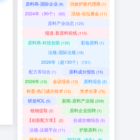
原料商-国际企业
功效护肤代理商
(9)
(1)
2024年（90个）
活动-论坛展会
(92)
(11)
原料产业动态
(125)
报道-新原料前线
(115)
原料商-科技创新
彩妆原料
(136)
(1)
法规-国际法规
(18)
2026年（超130个）
(131)
配方库综合
原料成分报告
(1)
(15)
2026年
会议综合
原料综合
(10)
(13)
(2)
科普-热门成分技术
学术分享
(13)
(75)
研发KOL
新闻-原料产业报
(5)
(209)
植物提取
原料企业招聘
(2)
(1)
【创新配方库】
合成生物综合
(2)
(5)
法规-法规平台
护肤原料
(11)
(1)
研发会议
2021年（6个）
(3)
(6)