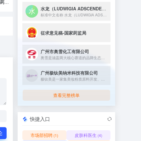
征求意见稿-国家药监局
水龙（LUDWIGIA ADSCENDENS）提取物
标准中文名称 水龙（LUDWIGIA ADSCENDENS...
征求意见稿-国家药监局
广州市奥雪化工有限公司
奥雪是涵盖两大核心赛道的品牌生态：营口奥雪始于 1993 年，以 “双黄蛋”“东北铁锅炖” 等爆款冷食与冰淇淋原料为核心，依托郑州航空港布局东南亚市场；奥雪文化 2014 年起步，拥 “零夏”“NOBADAY” 双品牌，聚焦滑雪及全户外装备，获融资且赞助冬奥，构建 “产品 + 服务 + 社群” 体系的双领域标杆。
广州极钛美纳米科技有限公司
极钛美是一家集美妆粉质原料开发、生产及销售于一体的科技企业...
查看完整榜单
快捷入口
论
市场部招聘
皮肤科医生
(1)
(4)