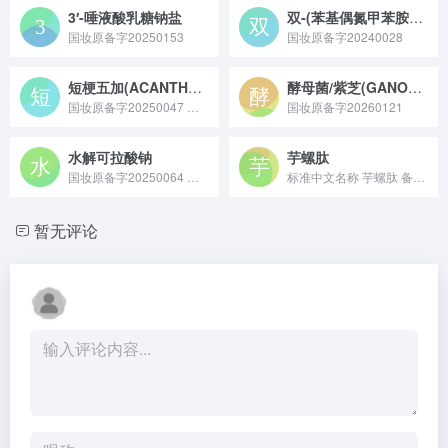
3′-唾液酸乳糖钠盐
双-(苯基偶氮甲苯胺双-(三乙氧基硅丙基氨基甲酰基PEG-5/PPG-5乙醇)砜
国妆原备字20250153
国妆原备字20240028
短梗五加(ACANTHOPANAX SESSILIFLORUS)茎/叶/果提取物
酵母菌/紫芝(GANODERMA SINENSE)发酵产物滤液
国妆原备字20250047 短梗五加 (ACANTHOPANAX SESSILIFLORUS) 茎 / 叶 / 果提取物是一种从短梗五加的茎、叶、果实中提取的活性成分，富含黄酮类、多糖、绿原酸等物质，具有抗氧化、保湿、舒缓等功效，可用于化妆品、食品饮料等领域。
国妆原备字20260121
水解可拉酸钠
芋螺肽
国妆原备字20250064 水解可拉酸钠是从可拉果中提取并经水解处理得到的活性原料，核心成分为水解后的可拉果提取物钠盐，具备舒缓皮肤、减轻外界刺激带来的不适感等特性，常作为修护成分应用于敏感肌护理或温和型化妆品中。
标准中文名称 芋螺肽 备案号 国妆原备字20230010 备...
暂无评论