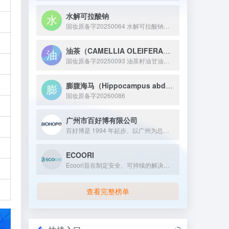
水解可拉酸钠
国妆原备字20250064 水解可拉酸钠是从可拉果中提取并经水解处理得到的活性原料，核心成分为水解后的可拉果提取物钠盐，具备舒缓皮肤、减轻外界刺激带来的不适感等特性，常作为修护成分应用于敏感肌护理或温和型化妆品中。
油茶（CAMELLIA OLEIFERA）籽油甘油二酯
国妆原备字20250093 油茶籽油甘油二酯是一种通过生物酶法等技术从油茶籽油中提取或制备的化妆品新原料，其 8 小时保湿性能比传统甘油高出 38 个百分点，且无眼刺激性、皮肤致敏性等反应，为化妆品配方提供了新的高效保湿解决方案。
膨腹海马（Hippocampus abdominalis）提取物
国妆原备字20260086
广州市百好博有限公司
百好博是 1994 年起步、以广州为总部的个人护理品原料标杆企业，30 年发展中从贸易商转型为 “原料 + 服务” 一体化服务商，拥八大类全品类原料、服务超 3000 家客户，是连接全球原料与国内化妆品产业的核心枢纽。
ECOORI
Ecoori旨在制定安全、可持续的解决方案，推动您的业务创新...
查看完整榜单