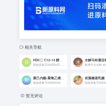
相关导航
HDI/二 C12-14 醇酒石酸酯/氢化二聚亚油醇共聚物
国妆原备字20250021 HDI / 二 C12-14 醇酒石酸酯 / 氢化二聚亚油醇共聚物是备案于化妆品领域的成膜剂类原料，常通过化学共聚反应制备，能在肌肤或毛发表面形成轻薄膜层，助力提升产品附着性与使用肤感。
聚己内酯-聚氧乙烯-聚己内酯嵌段共聚物
岩藻糖基乳糖
国妆原备字20260034
暂无评论