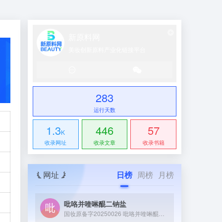
新原料网
美妆创新原料产业化链接平台
283
运行天数
1.3
446
57
K
收录网址
收录文章
收录书籍
网址
日榜
周榜
月榜
吡咯并喹啉醌二钠盐
国妆原备字20250026 吡咯并喹啉醌二钠盐（PQQ 二钠盐）是一种具有强抗氧化性的活性成分，可通过微生物发酵制备，能参与细胞能量代谢、促进皮肤修护，常作为功效成分应用于化妆品或膳食补充剂领域。