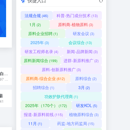
快捷入口
法规合规
科普-热门成分技术
(46)
(13)
1月
原料商-植物原料
(2)
(3)
原料企业招聘
研发会议
(1)
(3)
2025年
会议综合
(3)
(13)
研发工程师名录
新闻-品牌新闻
(4)
(3)
原料新闻综合
进群-新原料推广
(199)
(2)
原料-创新原料推广
(3)
酵母菌/贻贝粘蛋白发酵溶胞产物滤液
原料商-综合企业
原料综合
(612)
(2)
国妆原备字20250097 酵母菌 / 贻贝粘蛋白发酵溶胞产物滤液是将酵母菌与贻贝粘蛋白通过发酵、溶胞处理后得到的活性原料，富含蛋白质、多糖等营养成分，兼具修护皮肤屏障、舒缓敏感不适的功效，常作为修护类核心成分应用于敏感肌护肤品中。
招聘综合
3月
(1)
(2)
酯
功效护肤代理商
(1)
41
2025年（170个）
研发KOL
(172)
(5)
报道-新原料前线
植物原料综合
(115)
(3)
11月
药监-地方药监局
(1)
(15)