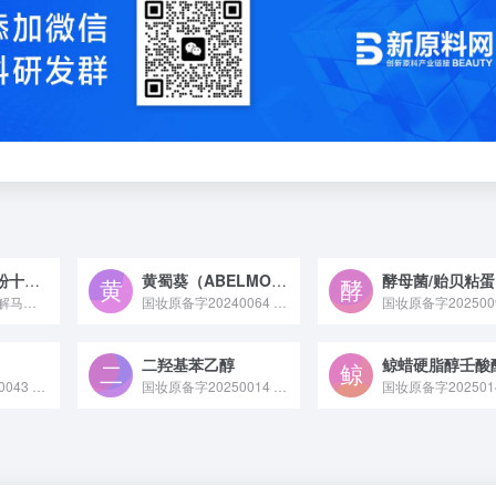
水解马铃薯淀粉十二烯基琥珀酸钠
黄蜀葵（ABELMOSCHUS MANIHOT）花提取物
标准中文名称 水解马铃薯淀粉十二烯基琥珀酸钠 备案号 国...
国妆原备字20240064 黄蜀葵（ABELMOSCHUS MANIHOT）花提取物原料是从锦葵科黄蜀葵属植物的花中提取得到，富含黄酮、多糖等活性成分，具有保湿、舒缓及抗氧化特性，常用于化妆品、医药及保健食品领域作为功效性原料。
二羟基苯乙醇
鲸蜡硬脂醇壬酸
国妆原备字20250043 岩藻糖基乳糖是一种天然存在于母乳中的人乳低聚糖，也可通过生物合成制备，具有调节皮肤微生态、保湿修护的特性，常作为功效成分应用于婴幼儿护肤品及成人敏感肌护理类化妆品领域。
国妆原备字20250014 二羟基苯乙醇原料是一种具有酚羟基结构的有机化合物，可通过化学合成或从植物中提取制备，具备一定抗氧化性，常作为活性成分应用于化妆品或医药中间体领域。
国妆原备字202501