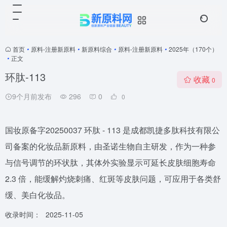
首页
•
原料-注册新原料
•
新原料综合
•
原料-注册新原料
•
2025年（170个）
•
正文
环肽-113
收藏
0
9个月前发布
296
0
0
国妆原备字20250037 环肽 - 113 是成都凯捷多肽科技有限公
司备案的化妆品新原料，由圣诺生物自主研发，作为一种参
与信号调节的环状肽，其体外实验显示可延长皮肤细胞寿命
2.3 倍，能缓解灼烧刺痛、红斑等皮肤问题，可应用于各类舒
缓、美白化妆品。
收录时间：
2025-11-05