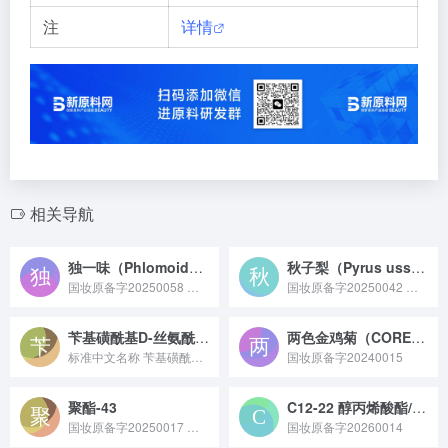
注
详情
相关导航
独一味（Phlomoides rotata）提取物
秋子梨（Pyrus ussuriensis）果粉
国妆原备字20250058 独一味（Phlomoides rotata）提取物是从唇形科独一味属植物独一味的全草中提取的活性成分，富含黄酮类、皂苷、多糖等物质，具有舒缓修护、减轻皮肤不适感的特性，常作为天然功效成分应用于敏感肌护理或修护类化妆品领域。
国妆原备字20250042 秋子梨（Pyrus ussuriensis）果粉原料是将秋子梨果实干燥后研磨制成的粉末，保留了梨果中的多糖、维生素等营养成分，具备保湿舒缓、温和调理的特性，常作为天然成分添加到护肤品或食品领域相关产品中。
苄基磺酰基D-丝氨酰基高苯丙氨酸脒基苄胺乙酸盐
两色金鸡菊（COREOPSIS TINCTORIA）花提取物
标准中文名称 苄基磺酰基D-丝氨酰基高苯丙氨酸脒基苄胺乙...
国妆原备字20240015
聚酯-43
C12-22 醇丙烯酸酯/丙烯酸羟乙酯共聚物
国妆原备字20250017 聚酯 - 43 是莹特丽股份公司于 2025 年 2 月 18 日备案（备案号：国妆原备字 20250017）的化妆品新原料，其 INCI 名称为 Polyester-43，PCPC 收录的作用为成膜剂、增粘剂 - 非水性。
国妆原备字20260014